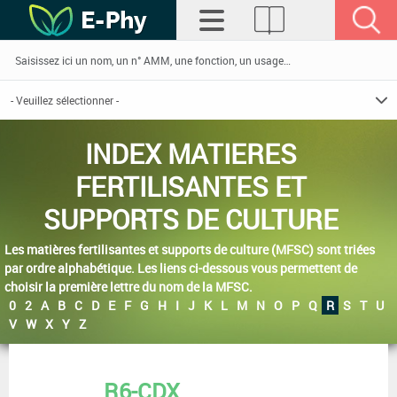
INDEX MATIERES
FERTILISANTES ET
SUPPORTS DE CULTURE
Les matières fertilisantes et supports de culture (MFSC) sont triées
par ordre alphabétique. Les liens ci-dessous vous permettent de
choisir la première lettre du nom de la MFSC.
0
2
A
B
C
D
E
F
G
H
I
J
K
L
M
N
O
P
Q
R
S
T
U
V
W
X
Y
Z
R6-CDX