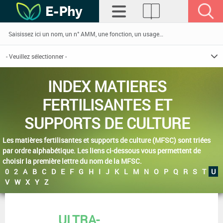
INDEX MATIERES
FERTILISANTES ET
SUPPORTS DE CULTURE
Les matières fertilisantes et supports de culture (MFSC) sont triées
par ordre alphabétique. Les liens ci-dessous vous permettent de
choisir la première lettre du nom de la MFSC.
0
2
A
B
C
D
E
F
G
H
I
J
K
L
M
N
O
P
Q
R
S
T
U
V
W
X
Y
Z
ULTRA-