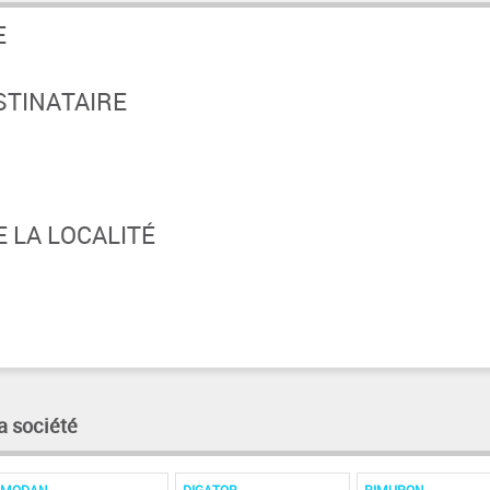
E
STINATAIRE
 LA LOCALITÉ
a société