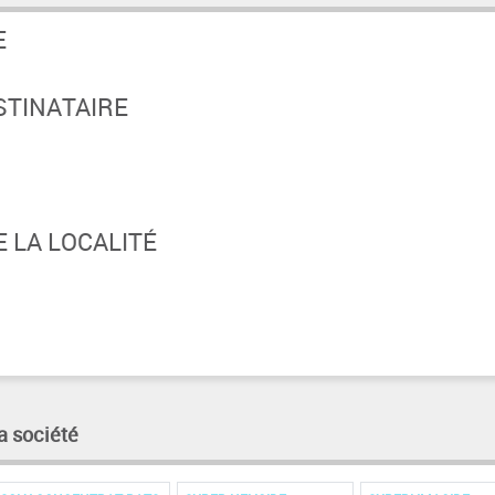
E
STINATAIRE
 LA LOCALITÉ
a société