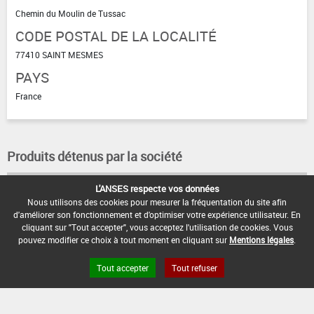
Chemin du Moulin de Tussac
CODE POSTAL DE LA LOCALITÉ
77410 SAINT MESMES
PAYS
France
Produits détenus par la société
L'ANSES respecte vos données
FORE GAZON
PRESTER D120
Nous utilisons des cookies pour mesurer la fréquentation du site afin
d'améliorer son fonctionnement et d'optimiser votre expérience utilisateur. En
cliquant sur "Tout accepter", vous acceptez l'utilisation de cookies. Vous
pouvez modifier ce choix à tout moment en cliquant sur
Mentions légales
.
Tout accepter
Tout refuser
FAQ et Contact
Open Data
Mentions légales
Site ANSES
Dphy
2.1.4