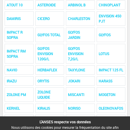
ATOUT 10
ASTEROIDE
ARBINOL B
CHINOPLANT
ENVISION 450
DAMIRIS
CICERO
CHARLESTON
PJT
IMPACT R
GLYFOS
GLYFOS TOTAL
GLYFOS
SOPRA
JARDIN
GLYFOS
GLYFOS
IMPACT RM
ENVISION
ENVISION
LOTUS
SOPRA
120G/L
7,2G/L
NAVIO
HERBAFLEX
TAXYLONE
IMPACT 125 FL
IRAZU
ORYTIS
JOKARI
HARASS
ZOLONE
ZOLONE PM
MISCANTI
MOGETON
LIQUIDE
KERNEL
KIRALIS
NORISO
OLEONOVAFOS
NOVAFOS M
L'ANSES respecte vos données
NEXIDE
PARASHOOT
RUBRIC
40
Nous utilisons des cookies pour mesurer la fréquentation du site afin