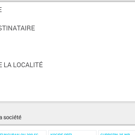
E
STINATAIRE
 LA LOCALITÉ
a société