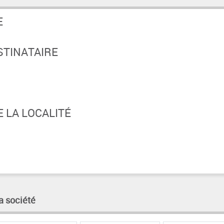
E
STINATAIRE
 LA LOCALITÉ
a société