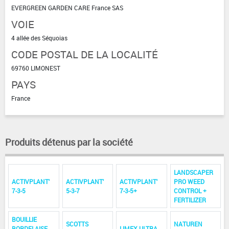
EVERGREEN GARDEN CARE France SAS
VOIE
4 allée des Séquoias
CODE POSTAL DE LA LOCALITÉ
69760 LIMONEST
PAYS
France
Produits détenus par la société
LANDSCAPER
ACTIVPLANT'
ACTIVPLANT'
ACTIVPLANT'
PRO WEED
7-3-5
5-3-7
7-3-5+
CONTROL +
FERTILIZER
BOUILLIE
SCOTTS
NATUREN
BORDELAISE
LIMEX ULTRA