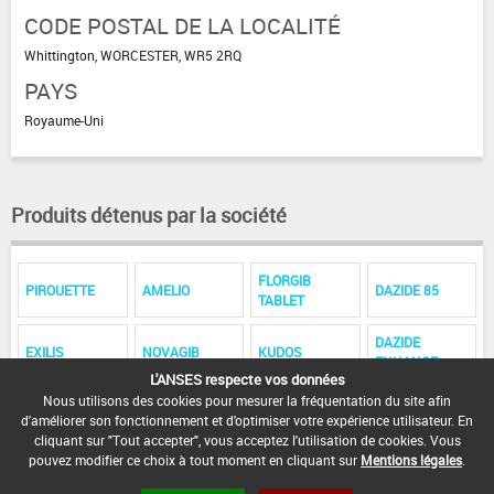
CODE POSTAL DE LA LOCALITÉ
Whittington, WORCESTER, WR5 2RQ
PAYS
Royaume-Uni
Produits détenus par la société
FLORGIB
PIROUETTE
AMELIO
DAZIDE 85
TABLET
DAZIDE
EXILIS
NOVAGIB
KUDOS
ENHANCE
L'ANSES respecte vos données
Nous utilisons des cookies pour mesurer la fréquentation du site afin
PERLAN
STEFAGIB
d'améliorer son fonctionnement et d'optimiser votre expérience utilisateur. En
cliquant sur "Tout accepter", vous acceptez l'utilisation de cookies. Vous
pouvez modifier ce choix à tout moment en cliquant sur
Mentions légales
.