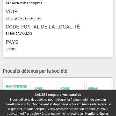
147 Avenue des banquets
VOIE
Z.I. du puits des gavottes
CODE POSTAL DE LA LOCALITÉ
84300 CAVAILLON
PAYS
France
Produits détenus par la société
BACTOSPEINE
LOVELL
ADDIT
CERALL
KOPPERT
L'ANSES respecte vos données
Nous utilisons des cookies pour mesurer la fréquentation du site afin
MYCOTAL
LUMIERE
d'améliorer son fonctionnement et d'optimiser votre expérience utilisateur. En
cliquant sur "Tout accepter", vous acceptez l'utilisation de cookies. Vous
pouvez modifier ce choix à tout moment en cliquant sur
Mentions légales
.