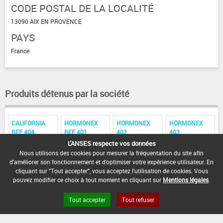
CODE POSTAL DE LA LOCALITÉ
13090 AIX EN PROVENCE
PAYS
France
Produits détenus par la société
CALIFORNIA
HORMONEX
HORMONEX
HORMONEX
REF 404
REF 401
402
403
L'ANSES respecte vos données
HORMONEX.401.B
Nous utilisons des cookies pour mesurer la fréquentation du site afin
d'améliorer son fonctionnement et d'optimiser votre expérience utilisateur. En
cliquant sur "Tout accepter", vous acceptez l'utilisation de cookies. Vous
pouvez modifier ce choix à tout moment en cliquant sur
Mentions légales
.
Tout accepter
Tout refuser
FAQ et Contact
Open Data
Mentions légales
Site ANSES
Dphy
2.1.4