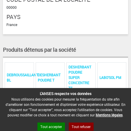
00000
PAYS
France
Produits détenus par la société
DESHERBANT
POUDRE
DEBROUSSAILLANT
DESHERBANT
SUPER
LABO'SOL PM
BL
POUDRE T
CONCENTRE
TS
L'ANSES respecte vos données
LABO'SOL L
LABIAZOLE TA
LABO'SOL LC
Nous utilisons des cookies pour mesurer la fréquentation du site afin
d'améliorer son fonctionnement et d'optimiser votre expérience utilisateur. En
cliquant sur "Tout accepter", vous acceptez l'utilisation de cookies. Vous
pouvez modifier ce choix à tout moment en cliquant sur
Mentions légales
.
Tout accepter
Tout refuser