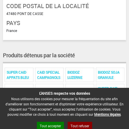
CODE POSTAL DE LA LOCALITÉ
47480 PONT DE CASSE
PAYS
France
Produits détenus par la société
SUPER CAID
CAID SPECIAL
BIODOZ
BIODOZ SOJA
APPATS BLEU
CAMPAGNOLS
LUZERNE
GRANULE
SUPER CAID
SUPER CAID
SUPER CAID
L'ANSES respecte vos données
UC 70 NC
SOLUTION 0.5
AS APPATS
SOLUTION 1%
Nous utilisons des cookies pour mesurer la fréquentation du site afin
%
d'améliorer son fonctionnement et d'optimiser votre expérience utilisateur. En
cliquant sur "Tout accepter", vous acceptez l'utilisation de cookies. Vous
pouvez modifier ce choix à tout moment en cliquant sur
Mentions légales
.
Tout accepter
Tout refuser