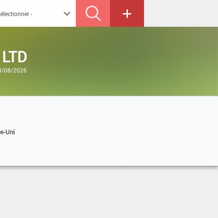
 LTD
03/08/2026
e-Uni