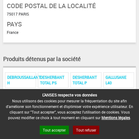
CODE POSTAL DE LA LOCALITÉ
75017 PARIS
PAYS
France
Produits détenus par la société
DEBROUSSAILLANT
DESHERBANT
DESHERBANT
GALLUSANE
H
TOTAL PS
TOTAL P
L40
L'ANSES respecte vos données
GALLUSANE L
GALLUSINE PM
GALLUZOLE TA
20
Nous utilisons des cookies pour mesurer la fréquentation du site afin
d'améliorer son fonctionnement et d'optimiser votre expérience utilisateur. En
cliquant sur "Tout accepter", vous acceptez l'utilisation de cookies. Vous
pouvez modifier ce choix à tout moment en cliquant sur
Mentions légales
.
Tout accepter
Tout refuser
FAQ et Contact
Open Data
Mentions légales
Site ANSES
Dphy
2.1.4