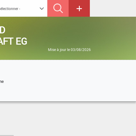
ND
FT EG
Mise à jour le 03/08/2026
ne