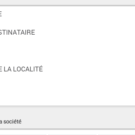
E
STINATAIRE
 LA LOCALITÉ
a société