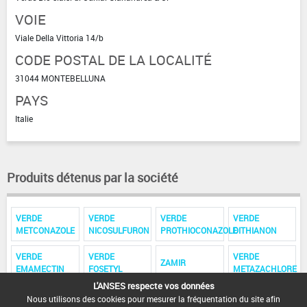
VOIE
Viale Della Vittoria 14/b
CODE POSTAL DE LA LOCALITÉ
31044 MONTEBELLUNA
PAYS
Italie
Produits détenus par la société
VERDE
VERDE
VERDE
VERDE
METCONAZOLE
NICOSULFURON
PROTHIOCONAZOLE
DITHIANON
VERDE
VERDE
VERDE
ZAMIR
EMAMECTIN
FOSETYL
METAZACHLORE
L'ANSES respecte vos données
VERDE
VERDE
Nous utilisons des cookies pour mesurer la fréquentation du site afin
BENTAZONE
PROCHLORAZE