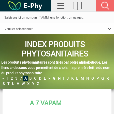
INDEX PRODUITS
PHYTOSANITAIRES
Les produits phytosanitaires sont triés par ordre alphabétique. Les
liens ci-dessous vous permettent de choisir la première lettre du nom
du produit phytosanitaire.
-
1
2
3
7
A
B
C
D
E
F
G
H
I
J
K
L
M
N
O
P
Q
R
S
T
U
V
W
X
Y
Z
A 7 VAPAM