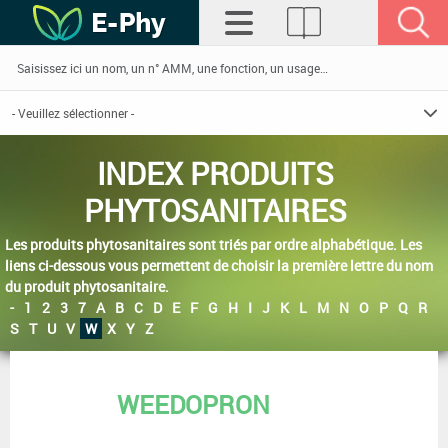
INDEX PRODUITS
PHYTOSANITAIRES
Les produits phytosanitaires sont triés par ordre alphabétique. Les
liens ci-dessous vous permettent de choisir la première lettre du nom
du produit phytosanitaire.
-
1
2
3
7
A
B
C
D
E
F
G
H
I
J
K
L
M
N
O
P
Q
R
S
T
U
V
W
X
Y
Z
WEEDOPRON