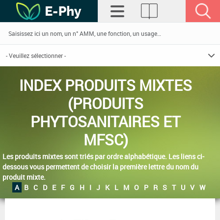
INDEX PRODUITS MIXTES
(PRODUITS
PHYTOSANITAIRES ET
MFSC)
Les produits mixtes sont triés par ordre alphabétique. Les liens ci-
dessous vous permettent de choisir la première lettre du nom du
produit mixte.
A
B
C
D
E
F
G
H
I
J
K
L
M
O
P
R
S
T
U
V
W