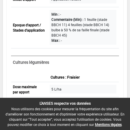
Min :
-
Commentaire (Min) :
1 feuille (stade
BBCH 11) 4 feuilles (stade BBCH 14)
Epoque d'apport /
bulbe à 50 % de sa faille finale (stade
Stades d'application
BBCH 45)
Max :
-
Cultures légumières
Cultures : Fraisier
Dose maximale
5 L/ha
par apport
Nombre maximal
L'ANSES respecte vos données
6
d'apports
Nous utilisons des cookies pour mesurer la fréquentation du site afin
d'améliorer son fonctionnement et d'optimiser votre expérience utilisateur. En
Volume
400 à 500 L
cliquant sur "Tout accepter", vous acceptez l'utilisation de cookies. Vous
de dilution
pouvez modifier ce choix à tout moment en cliquant sur
Mentions légales
.