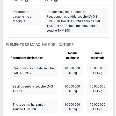
Préparation
Poudre mouillable à base de
bactérienne et
Pseudomonas putida souche LMG S-
fongique
32917, de Bacillus subtilis souche LMG
12379 et de Trichoderma harzanium
souche THM308
ÉLÉMENTS DE MARQUAGE OBLIGATOIRE
Teneur
Teneur
Paramètres déclarables
minimale
maximale
Pseudomonas putida souche
10 000 000
10 000 000
LMG S-32917
UFC/g
UFC/g
Bacillus subtilis souche LMG
10 000 000
10 000 000
12379
UFC/g
UFC/g
Trichoderma harzanium
10 000 000
10 000 000
souche THM308
UFC/g
UFC/g