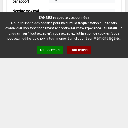
par apport
Nombre maximal
3
d'apports
L'ANSES respecte vos données
Nous utilisons des cookies pour mesurer la fréquentation du site afin
Volume
d'améliorer son fonctionnement et d'optimiser votre expérience utilisateur. En
-
de dilution
cliquant sur "Tout accepter", vous acceptez l'utilisation de cookies. Vous
pouvez modifier ce choix à tout moment en cliquant sur
Mentions légales
.
Epandage sur sol , goutte à goutte ,
Mode d'apport
Ferti-irrigation , pulvérisation au sol
Tout accepter
Tout refuser
Min :
-
Commentaire (Min) :
Lors de la
Epoque d'apport /
préparation du sol, au semis, à la
Stades d'application
plantation
Max :
-