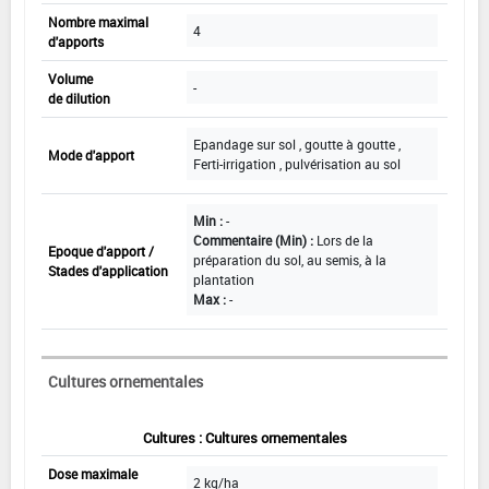
Nombre maximal
4
d'apports
Volume
-
de dilution
Epandage sur sol , goutte à goutte ,
Mode d'apport
Ferti-irrigation , pulvérisation au sol
Min :
-
Commentaire (Min) :
Lors de la
Epoque d'apport /
préparation du sol, au semis, à la
Stades d'application
plantation
Max :
-
Cultures ornementales
Cultures : Cultures ornementales
Dose maximale
2 kg/ha