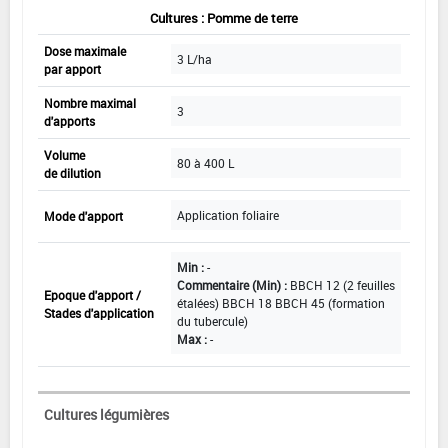
Cultures : Pomme de terre
Dose maximale
3 L/ha
par apport
Nombre maximal
3
d'apports
Volume
80 à 400 L
de dilution
Application foliaire
Mode d'apport
Min :
-
Commentaire (Min) :
BBCH 12 (2 feuilles
Epoque d'apport /
étalées) BBCH 18 BBCH 45 (formation
Stades d'application
du tubercule)
Max :
-
Cultures légumières