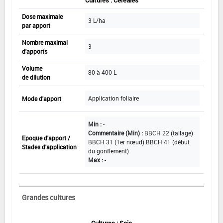
Cultures : Céréales
Dose maximale
3 L/ha
par apport
Nombre maximal
3
d'apports
Volume
80 à 400 L
de dilution
Application foliaire
Mode d'apport
Min :
-
Commentaire (Min) :
BBCH 22 (tallage)
Epoque d'apport /
BBCH 31 (1er nœud) BBCH 41 (début
Stades d'application
du gonflement)
Max :
-
Grandes cultures