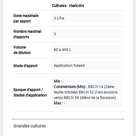
Cultures : Haricots
Dose maximale
3 L/ha
par apport
Nombre maximal
3
d'apports
Volume
80 à 400 L
de dilution
Application foliaire
Mode d'apport
Min :
-
Commentaire (Min) :
BBCH 14 (2ème
Epoque d'apport /
feuille trifoliée) BBCH 52 (1ers boutons
Stades d'application
verts) BBCH 59 (début de la floraison)
Max :
-
Grandes cultures