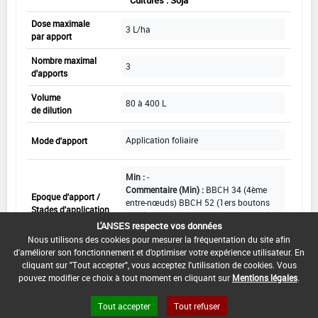
Cultures : Soja
Dose maximale
3 L/ha
par apport
Nombre maximal
3
d'apports
Volume
80 à 400 L
de dilution
Application foliaire
Mode d'apport
Min :
-
Commentaire (Min) :
BBCH 34 (4ème
Epoque d'apport /
entre-nœuds) BBCH 52 (1ers boutons
Stades d'application
verts) BBCH 59 (début de la floraison)
L'ANSES respecte vos données
Max :
-
Nous utilisons des cookies pour mesurer la fréquentation du site afin
d'améliorer son fonctionnement et d'optimiser votre expérience utilisateur. En
cliquant sur "Tout accepter", vous acceptez l'utilisation de cookies. Vous
pouvez modifier ce choix à tout moment en cliquant sur
Mentions légales
.
Autres
Tout accepter
Tout refuser