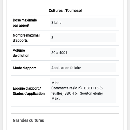
Cultures : Tournesol
Dose maximale
3 L/ha
par apport
Nombre maximal
3
d'apports
Volume
80 à 400 L
de dilution
Application foliaire
Mode d'apport
Min :
-
Commentaire (Min) :
BBCH 15 (5
Epoque d'apport /
feuilles) BBCH 51 (bouton étoilé)
Stades d'application
Max :
-
Grandes cultures