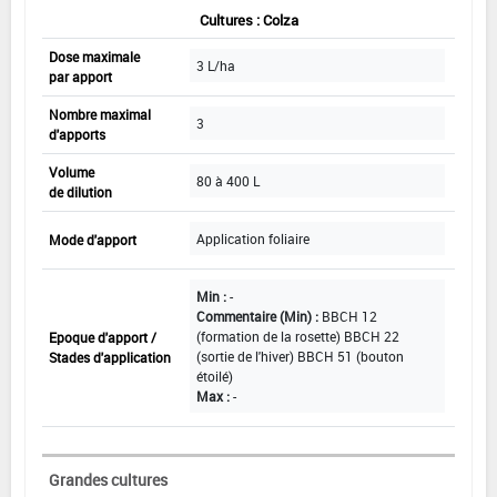
Cultures : Colza
Dose maximale
3 L/ha
par apport
Nombre maximal
3
d'apports
Volume
80 à 400 L
de dilution
Application foliaire
Mode d'apport
Min :
-
Commentaire (Min) :
BBCH 12
(formation de la rosette) BBCH 22
Epoque d'apport /
(sortie de l'hiver) BBCH 51 (bouton
Stades d'application
étoilé)
Max :
-
Grandes cultures