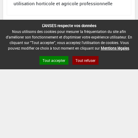
utilisation horticole et agricole professionnelle
L'ANSES respecte vos données
Nous utilisons des cookies pour mesurer la fréquentation du site afin
d'améliorer son fonctionnement et d'optimiser votre expérience utilisateur. En
cliquant sur "Tout accepter", vous acceptez l'utilisation de cookies. Vous
pouvez modifier ce choix à tout moment en cliquant sur
Mentions légales
.
Tout accepter
Tout refuser
Version du produit : v 2.1
FAQ et Contact
Open Data
Mentions légales
Site ANSES
Dphy
2.1.4