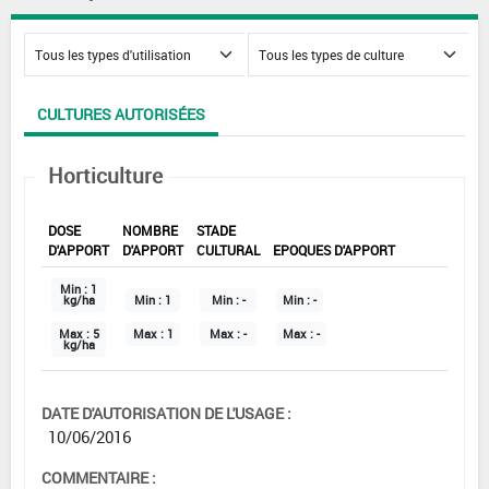
CULTURES AUTORISÉES
Horticulture
DOSE
NOMBRE
STADE
D'APPORT
D'APPORT
CULTURAL
EPOQUES D'APPORT
Min :
1
kg/ha
Min :
1
Min :
-
Min :
-
Max :
5
Max :
1
Max :
-
Max :
-
kg/ha
DATE D'AUTORISATION DE L'USAGE :
10/06/2016
COMMENTAIRE :