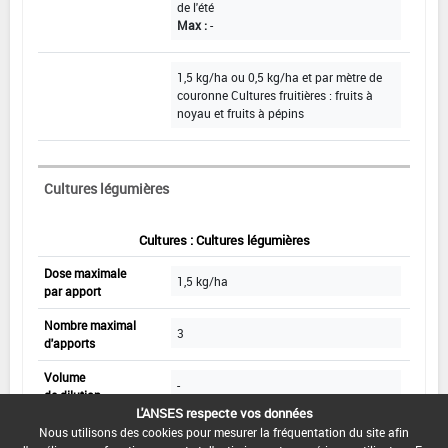
de l'été
Max :
-
1,5 kg/ha ou 0,5 kg/ha et par mètre de
couronne Cultures fruitières : fruits à
noyau et fruits à pépins
Cultures légumières
Cultures : Cultures légumières
Dose maximale
1,5 kg/ha
par apport
Nombre maximal
3
d'apports
Volume
-
de dilution
L'ANSES respecte vos données
Nous utilisons des cookies pour mesurer la fréquentation du site afin
pulvérisation foliaire
Mode d'apport