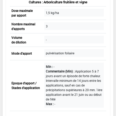
Cultures : Arboriculture fruitière et vigne
Dose maximale
1,5 kg/ha
par apport
Nombre maximal
3
d'apports
Volume
-
de dilution
pulvérisation foliaire
Mode d'apport
Min :
-
Commentaire (Min) :
Application 5 à 7
jours avant un épisode de forte chaleur.
Intervalle minimum de 14 jours entre les
Epoque d'apport /
applications, sauf en cas de
Stades d'application
précipitations supérieures à 20 mm. 1ère
application avant le 21 juin ou au début
de l'été
Max :
-