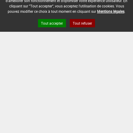
d'améliorer son fonctionnement et d'optimiser votre expérience utilisateur. En
cliquant sur "Tout accepter", vous acceptez l'utilisation de cookies. Vous
pouvez modifier ce choix à tout moment en cliquant sur
Mentions légales
.
Min :
-
Commentaire (Min) :
Application 5 à 7
jours avant un épisode de forte chaleur.
Tout accepter
Tout refuser
Intervalle minimum de 14 jours entre les
Epoque d'apport /
applications, sauf en cas de
Stades d'application
précipitations supérieures à 20 mm. 1ère
application avant le 21 juin ou au début
de l'été
Max :
-