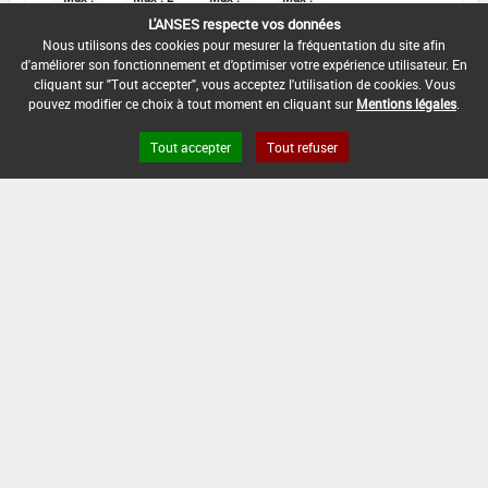
0,5
kg/ha
L'ANSES respecte vos données
Commentaire (Max) :
Semis, Plantation
Nous utilisons des cookies pour mesurer la fréquentation du site afin
d'améliorer son fonctionnement et d'optimiser votre expérience utilisateur. En
cliquant sur "Tout accepter", vous acceptez l'utilisation de cookies. Vous
pouvez modifier ce choix à tout moment en cliquant sur
Mentions légales
.
DATE D'AUTORISATION DE L'USAGE :
19/12/2022
Tout accepter
Tout refuser
COMMENTAIRE :