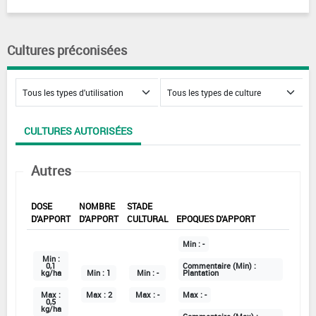
Cultures préconisées
CULTURES AUTORISÉES
Autres
DOSE
NOMBRE
STADE
D'APPORT
D'APPORT
CULTURAL
EPOQUES D'APPORT
Min :
-
Min :
0,1
Commentaire (Min) :
kg/ha
Min :
1
Min :
-
Plantation
Max :
Max :
2
Max :
-
Max :
-
0,5
kg/ha