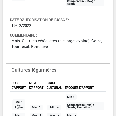
Commentaire (Max) :
Semis
DATE D'AUTORISATION DE L'USAGE :
19/12/2022
COMMENTAIRE :
Maïs, Cultures céréalières (blé, orge, avoine), Colza,
Tournesol, Betterave
Cultures légumières
DOSE
NOMBRE
STADE
D'APPORT
D'APPORT
CULTURAL
EPOQUES D'APPORT
Min :
-
Min :
0,2
Commentaire (Min) :
kg/ha
Min :
1
Min :
-
Semis, Plantation
Max :
Max :
2
Max :
-
Max :
-