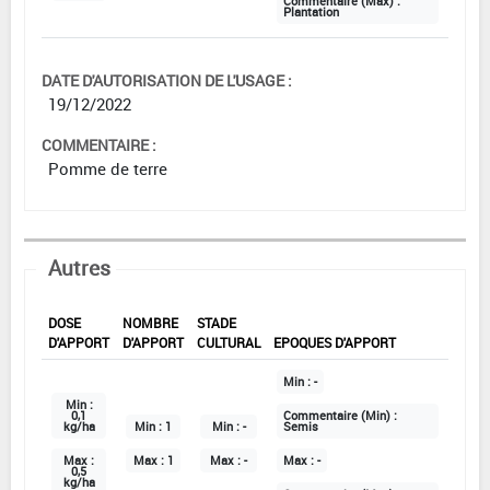
Commentaire (Max) :
Plantation
DATE D'AUTORISATION DE L'USAGE :
19/12/2022
COMMENTAIRE :
Pomme de terre
Autres
DOSE
NOMBRE
STADE
D'APPORT
D'APPORT
CULTURAL
EPOQUES D'APPORT
Min :
-
Min :
0,1
Commentaire (Min) :
kg/ha
Min :
1
Min :
-
Semis
Max :
Max :
1
Max :
-
Max :
-
0,5
kg/ha