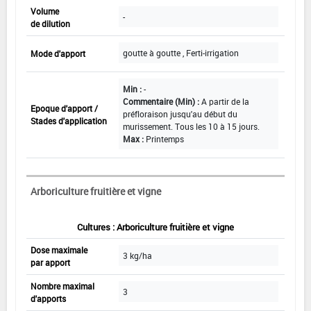
Volume
-
de dilution
goutte à goutte , Ferti-irrigation
Mode d'apport
Min :
-
Commentaire (Min) :
A partir de la
Epoque d'apport /
préfloraison jusqu'au début du
Stades d'application
murissement. Tous les 10 à 15 jours.
Max :
Printemps
Arboriculture fruitière et vigne
Cultures : Arboriculture fruitière et vigne
Dose maximale
3 kg/ha
par apport
Nombre maximal
3
d'apports