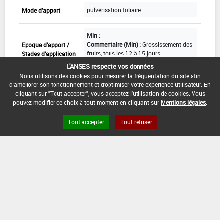
pulvérisation foliaire
Mode d'apport
Min :
-
Commentaire (Min) :
Grossissement des
Epoque d'apport /
fruits, tous les 12 à 15 jours
Stades d'application
Max :
-
L'ANSES respecte vos données
Nous utilisons des cookies pour mesurer la fréquentation du site afin
d'améliorer son fonctionnement et d'optimiser votre expérience utilisateur. En
cliquant sur "Tout accepter", vous acceptez l'utilisation de cookies. Vous
Cultures légumières
pouvez modifier ce choix à tout moment en cliquant sur
Mentions légales
.
Tout accepter
Tout refuser
Cultures : Cultures légumières
Dose maximale
3 kg/ha
par apport
Nombre maximal
3
d'apports
Volume
300 à 1 000 L
de dilution