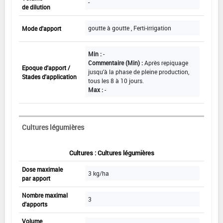
-
de dilution
goutte à goutte , Ferti-irrigation
Mode d'apport
Min :
-
Commentaire (Min) :
Après repiquage
Epoque d'apport /
jusqu'à la phase de pleine production,
Stades d'application
tous les 8 à 10 jours.
Max :
-
Cultures légumières
Cultures : Cultures légumières
Dose maximale
3 kg/ha
par apport
Nombre maximal
3
d'apports
Volume