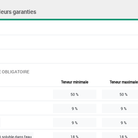
leurs garanties
 OBLIGATOIRE
Teneur minimale
Teneur maximale
50 %
50 %
9 %
9 %
9 %
9 %
 soluble dans l'eau
18 %
18 %