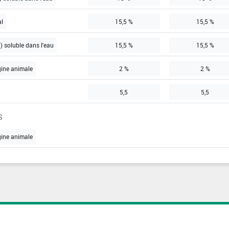
al
15,5 %
15,5 %
) soluble dans l'eau
15,5 %
15,5 %
gine animale
2 %
2 %
5,5
5,5
S
gine animale