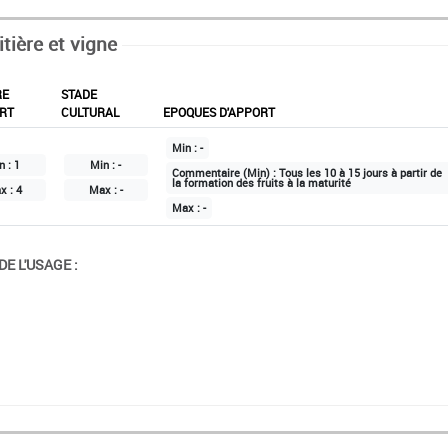
itière et vigne
RE
STADE
RT
CULTURAL
EPOQUES D'APPORT
Min :
-
n :
1
Min :
-
Commentaire (Min) :
Tous les 10 à 15 jours à partir de
la formation des fruits à la maturité
x :
4
Max :
-
Max :
-
E L'USAGE :