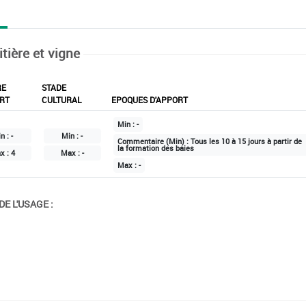
itière et vigne
RE
STADE
RT
CULTURAL
EPOQUES D'APPORT
Min :
-
n :
-
Min :
-
Commentaire (Min) :
Tous les 10 à 15 jours à partir de
la formation des baies
x :
4
Max :
-
Max :
-
E L'USAGE :