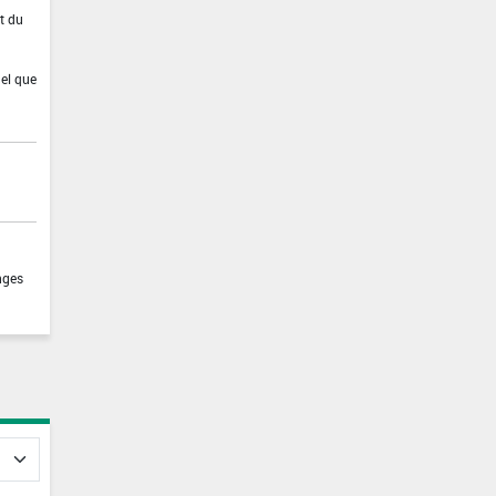
t du
nel que
nges