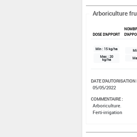
Arboriculture fru
NOMB
DOSE D'APPORT
D'APPO
Min :
15 kg/ha
Mi
Max :
20
Ma
kg/ha
DATE D'AUTORISATION D
05/05/2022
COMMENTAIRE :
Arboriculture.
Ferti-irrigation