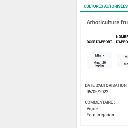
CULTURES AUTORISÉES
Arboriculture fru
NOMB
DOSE D'APPORT
D'APPO
Min :
-
Mi
Max :
20
Ma
kg/ha
DATE D'AUTORISATION D
05/05/2022
COMMENTAIRE :
Vigne.
Ferti-irrigation.