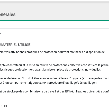
énérales
 MATÉRIEL UTILISÉ
elatives aux bonnes pratiques de protection pourront être mises à disposition de
adapté et entretenu et la mise en œuvre de protections collectives constituent la premi
es risques professionnels, avant la mise en place de protections individuelles ;
ravail dédiée ou d'EPI doit être associé à des réflexes d'hygiène (ex : lavage des main
 et à un comportement rigoureux (ex : procédure d'habillage/déshabillage) ;
et de stockage des combinaisons de travail et des EPI réutilisables doivent être con
TEUR