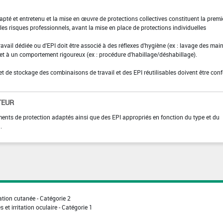
adapté et entretenu et la mise en œuvre de protections collectives constituent la premi
es risques professionnels, avant la mise en place de protections individuelles
ravail dédiée ou d'EPI doit être associé à des réflexes d'hygiène (ex : lavage des main
 et à un comportement rigoureux (ex : procédure d'habillage/déshabillage).
et de stockage des combinaisons de travail et des EPI réutilisables doivent être con
TEUR
ments de protection adaptés ainsi que des EPI appropriés en fonction du type et du
.
ation cutanée - Catégorie 2
 et irritation oculaire - Catégorie 1