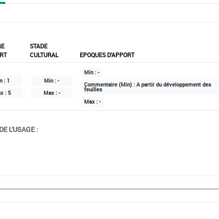
RE
STADE
RT
CULTURAL
EPOQUES D'APPORT
Min :
-
n :
1
Min :
-
Commentaire (Min) :
A partir du développement des
feuilles
x :
5
Max :
-
Max :
-
E L'USAGE :