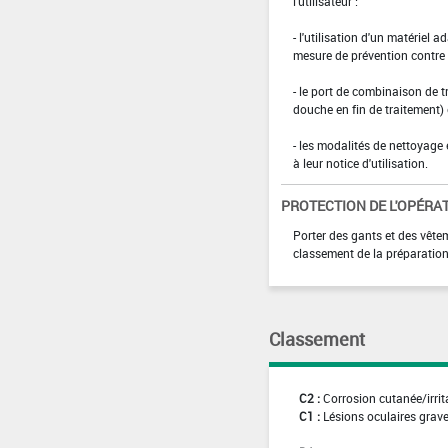
l'utilisateur :
- l'utilisation d'un matériel 
mesure de prévention contre l
- le port de combinaison de t
douche en fin de traitement)
- les modalités de nettoyage 
à leur notice d'utilisation.
PROTECTION DE L'OPÉRA
Porter des gants et des vête
classement de la préparation
Classement
C2 :
Corrosion cutanée/irrit
C1 :
Lésions oculaires graves