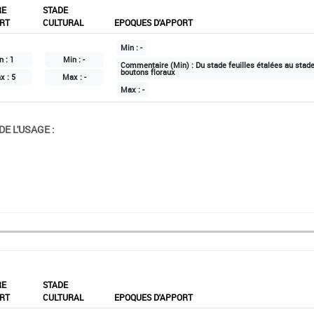
RE
STADE
RT
CULTURAL
EPOQUES D'APPORT
Min :
-
n :
1
Min :
-
Commentaire (Min) :
Du stade feuilles étalées au stad
boutons floraux
x :
5
Max :
-
Max :
-
E L'USAGE :
RE
STADE
RT
CULTURAL
EPOQUES D'APPORT