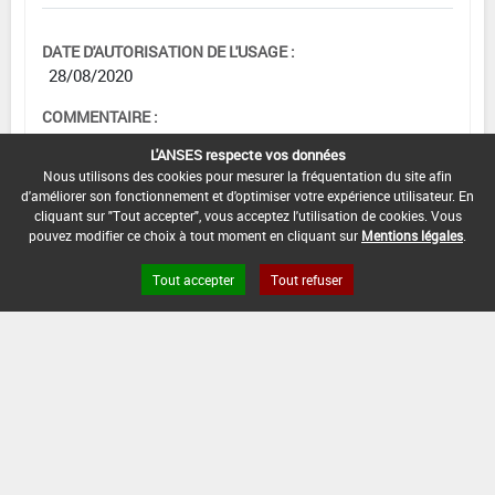
DATE D'AUTORISATION DE L'USAGE :
28/08/2020
COMMENTAIRE :
Betterave
L'ANSES respecte vos données
4 L dans 150 L
Nous utilisons des cookies pour mesurer la fréquentation du site afin
d'améliorer son fonctionnement et d'optimiser votre expérience utilisateur. En
cliquant sur "Tout accepter", vous acceptez l'utilisation de cookies. Vous
pouvez modifier ce choix à tout moment en cliquant sur
Mentions légales
.
Grandes cultures
Tout accepter
Tout refuser
DOSE
NOMBRE
STADE
D'APPORT
D'APPORT
CULTURAL
EPOQUES D'APPORT
Min :
-
Min :
4
L/ha
Min :
1
Min :
-
Commentaire (Min) :
Avant
floraison
Max :
Max :
4
Max :
-
10 L/ha
Max :
-