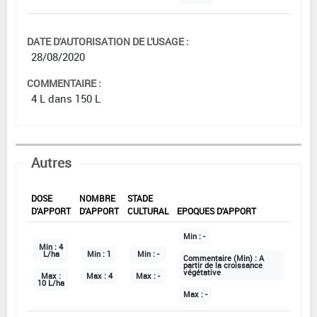
DATE D'AUTORISATION DE L'USAGE :
28/08/2020
COMMENTAIRE :
4 L dans 150 L
Autres
DOSE
NOMBRE
STADE
D'APPORT
D'APPORT
CULTURAL
EPOQUES D'APPORT
Min :
-
Min :
4
L/ha
Min :
1
Min :
-
Commentaire (Min) :
A
partir de la croissance
végétative
Max :
Max :
4
Max :
-
10 L/ha
Max :
-