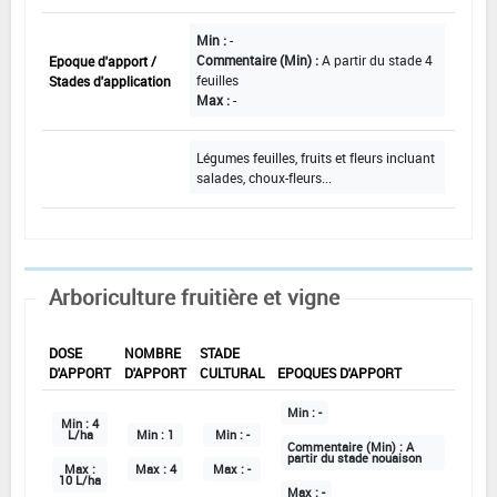
Min :
-
Commentaire (Min) :
A partir du stade 4
Epoque d'apport /
feuilles
Stades d'application
Max :
-
Légumes feuilles, fruits et fleurs incluant
salades, choux-fleurs...
Arboriculture fruitière et vigne
DOSE
NOMBRE
STADE
D'APPORT
D'APPORT
CULTURAL
EPOQUES D'APPORT
Min :
-
Min :
4
L/ha
Min :
1
Min :
-
Commentaire (Min) :
A
partir du stade nouaison
Max :
Max :
4
Max :
-
10 L/ha
Max :
-