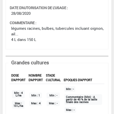
DATE D'AUTORISATION DE L'USAGE :
28/08/2020
COMMENTAIRE :
légumes racines, bulbes, tubercules incluant oignon,
ail...
4 L dans 150 L
Grandes cultures
DOSE
NOMBRE
STADE
D'APPORT
D'APPORT
CULTURAL
EPOQUES D'APPORT
Min :
-
Min :
4
L/ha
Min :
1
Min :
-
Commentaire (Min) :
A
partir de 40 % de la taille
finale des racines
Max :
Max :
4
Max :
-
10 L/ha
Max :
-