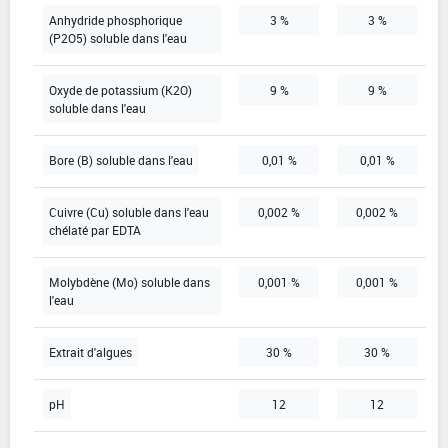
Anhydride phosphorique
3 %
3 %
(P2O5) soluble dans l'eau
Oxyde de potassium (K2O)
9 %
9 %
soluble dans l'eau
Bore (B) soluble dans l'eau
0,01 %
0,01 %
Cuivre (Cu) soluble dans l'eau
0,002 %
0,002 %
chélaté par EDTA
Molybdène (Mo) soluble dans
0,001 %
0,001 %
l'eau
Extrait d'algues
30 %
30 %
pH
12
12