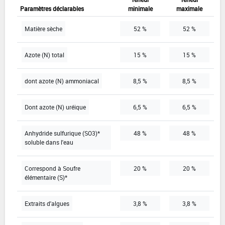
Paramètres déclarables
minimale
maximale
Matière sèche
52 %
52 %
Azote (N) total
15 %
15 %
dont azote (N) ammoniacal
8,5 %
8,5 %
Dont azote (N) uréique
6,5 %
6,5 %
Anhydride sulfurique (SO3)*
48 %
48 %
soluble dans l'eau
Correspond à Soufre
20 %
20 %
élémentaire (S)*
Extraits d'algues
3,8 %
3,8 %