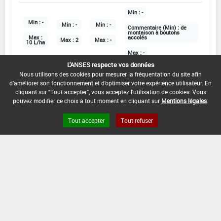
Min :
-
Min :
-
Min :
-
Min :
-
Commentaire (Min) :
de
montaison à boutons
Max :
accolés
Max :
2
Max :
-
10 L/ha
Max :
-
L'ANSES respecte vos données
Nous utilisons des cookies pour mesurer la fréquentation du site afin
d'améliorer son fonctionnement et d'optimiser votre expérience utilisateur. En
DATE D'AUTORISATION DE L'USAGE :
cliquant sur "Tout accepter", vous acceptez l'utilisation de cookies. Vous
05/10/2020
pouvez modifier ce choix à tout moment en cliquant sur
Mentions légales
.
COMMENTAIRE :
Tout accepter
Tout refuser