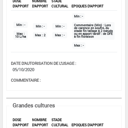
DOSE
NOMBRE
STADE
D'APPORT
D'APPORT
CULTURAL
EPOQUES D'APPORT
Min :
-
Min :
-
Commentaire (Min) :
Lors
Min :
-
Min :
-
de carence en soufre, du
stade fin tallage à 2 nœuds
Max :
ou en apport tardif : de DFE
Max :
2
Max :
-
10 L/ha
à fin floraison
Max :
-
DATE D'AUTORISATION DE L'USAGE :
05/10/2020
COMMENTAIRE :
Grandes cultures
DOSE
NOMBRE
STADE
D'APPORT
D'APPORT
CULTURAL
EPOQUES D'APPORT