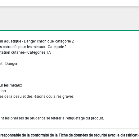
eu aquatique - Danger chronique, catégorie 2
 corrosifs pour les métaux - Catégorie 1
itation cutanée - Catégories 1A
t : Danger
our les métaux
tion
s de la peau et des lésions oculaires graves
t les phrases de prudence se référer à l'étiquetage du produit.
st responsable de la conformité de la Fiche de données de sécurité avec la classificat