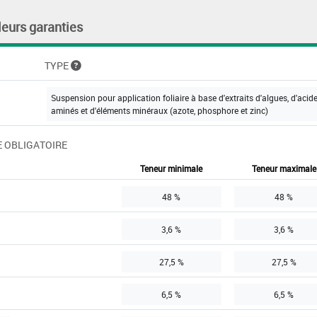
leurs garanties
TYPE
Suspension pour application foliaire à base d'extraits d'algues, d'acid
aminés et d'éléments minéraux (azote, phosphore et zinc)
 OBLIGATOIRE
Teneur minimale
Teneur maximale
48 %
48 %
3,6 %
3,6 %
27,5 %
27,5 %
6,5 %
6,5 %