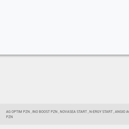
AG OPTIM PZN , INO BOOST PZN , NOVASEA START , N-ERGY START , ANGIO A
PZN