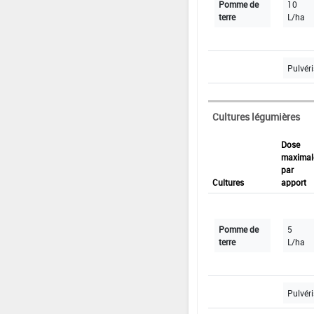
Pomme de
10
terre
L/ha
Pulvéri
Cultures légumières
Dose
maximal
par
Cultures
apport
Pomme de
5
terre
L/ha
Pulvéri