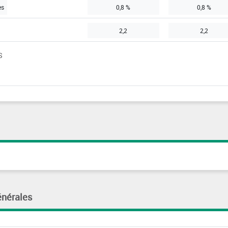
es
0,8 %
0,8 %
2,2
2,2
S
énérales