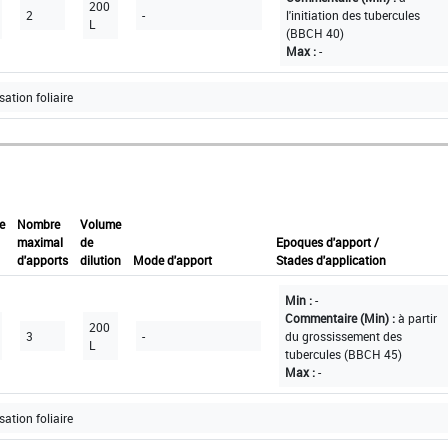
200
2
-
l'initiation des tubercules
L
(BBCH 40)
Max :
-
sation foliaire
e
Nombre
Volume
maximal
de
Epoques d'apport /
d'apports
dilution
Mode d'apport
Stades d'application
Min :
-
Commentaire (Min) :
à partir
200
3
-
du grossissement des
L
tubercules (BBCH 45)
Max :
-
sation foliaire