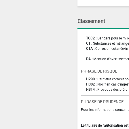
Classement
TCC2 :
Dangers pour le mili
C1 :
Substances et mélanges
C1A :
Corrosion cutanée/irr
DA :
Mention d'avertissemen
PHRASE DE RISQUE
H290 :
Peut être corrosif p
H302 :
Nocif en cas d'inges
H314 :
Provoque des brûlure
PHRASE DE PRUDENCE
Pour les informations concernan
Le titulaire de l'autorisation e