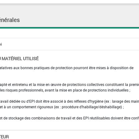
énérales
 MATÉRIEL UTILISÉ
elatives aux bonnes pratiques de protection pourront être mises à disposition de
adapté et entretenu et la mise en œuvre de protections collectives constituent la premi
es risques professionnels, avant la mise en place de protections individuelles ;
ravail dédiée ou d'EPI doit être associé à des réflexes d'hygiène (ex : lavage des main
 et à un comportement rigoureux (ex : procédure d'habillage/déshabillage) ;
et de stockage des combinaisons de travail et des EPI réutilisables doivent être con
TEUR