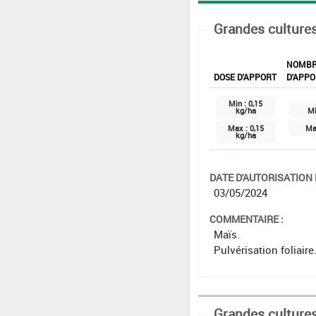
Grandes culture
NOMB
DOSE D'APPORT
D'APPO
Min :
0,15
kg/ha
Mi
Max :
0,15
Ma
kg/ha
DATE D'AUTORISATION D
03/05/2024
COMMENTAIRE :
Maïs.
Pulvérisation foliaire
Grandes culture