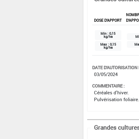
NOMB
DOSE D'APPORT
D'APPO
Min :
0,15
kg/ha
Mi
Max :
0,15
Ma
kg/ha
DATE D'AUTORISATION D
03/05/2024
COMMENTAIRE :
Céréales d'hiver.
Pulvérisation foliaire
Grandes culture