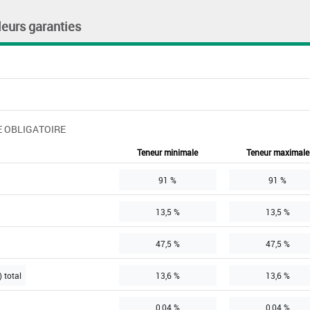
leurs garanties
 OBLIGATOIRE
Teneur minimale
Teneur maximale
91 %
91 %
13,5 %
13,5 %
47,5 %
47,5 %
 total
13,6 %
13,6 %
0,04 %
0,04 %