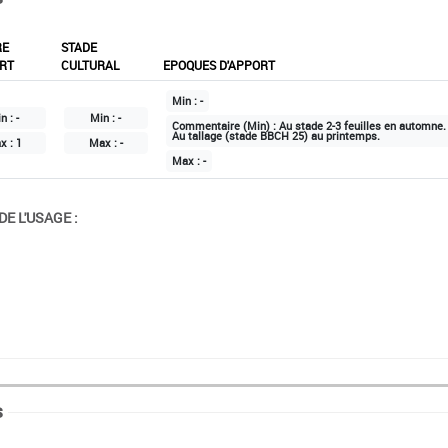
RE
STADE
RT
CULTURAL
EPOQUES D'APPORT
Min :
-
n :
-
Min :
-
Commentaire (Min) :
Au stade 2-3 feuilles en automne.
Au tallage (stade BBCH 25) au printemps.
x :
1
Max :
-
Max :
-
E L'USAGE :
.
s