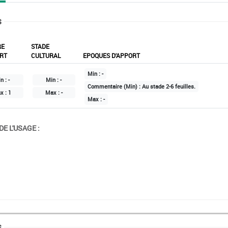
s
RE
STADE
RT
CULTURAL
EPOQUES D'APPORT
Min :
-
n :
-
Min :
-
Commentaire (Min) :
Au stade 2-6 feuilles.
x :
1
Max :
-
Max :
-
E L'USAGE :
.
s