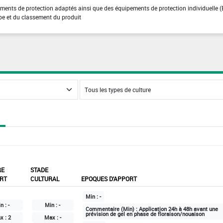
tements de protection adaptés ainsi que des équipements de protection individuelle (
pe et du classement du produit
RE
STADE
RT
CULTURAL
EPOQUES D'APPORT
Min :
-
n :
-
Min :
-
Commentaire (Min) :
Application 24h à 48h avant une
prévision de gel en phase de floraison/nouaison
x :
2
Max :
-