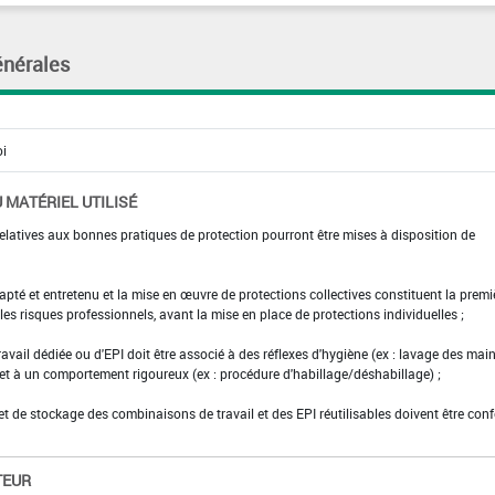
énérales
 MATÉRIEL UTILISÉ
elatives aux bonnes pratiques de protection pourront être mises à disposition de
adapté et entretenu et la mise en œuvre de protections collectives constituent la premi
es risques professionnels, avant la mise en place de protections individuelles ;
ravail dédiée ou d'EPI doit être associé à des réflexes d'hygiène (ex : lavage des main
 et à un comportement rigoureux (ex : procédure d'habillage/déshabillage) ;
et de stockage des combinaisons de travail et des EPI réutilisables doivent être con
TEUR