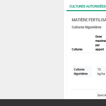
CULTURES AUTORISÉES
MATIÈRE FERTILIS
Cultures légumières
Dose
maxima
par
Cultures
apport
Cultures
70
légumières
kg/ha
Dont l