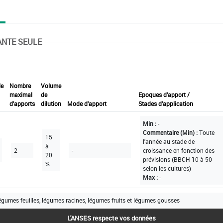
ANTE SEULE
le
Nombre
Volume
maximal
de
Epoques d'apport /
d'apports
dilution
Mode d'apport
Stades d'application
Min :
-
Commentaire (Min) :
Toute
15
l'année au stade de
à
2
-
croissance en fonction des
20
prévisions (BBCH 10 à 50
%
selon les cultures)
Max :
-
égumes feuilles, légumes racines, légumes fruits et légumes gousses
L'ANSES respecte vos données