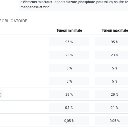
d'éléments minéraux - apport d'azote, phosphore, potassium, soufre, fer
manganèse et zinc
 OBLIGATOIRE
Teneur minimale
Teneur maximale
95 %
95 %
23 %
23 %
5 %
5 %
5 %
5 %
)
29 %
29 %
0,1 %
0,1 %
0,05 %
0,05 %