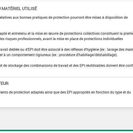
 MATÉRIEL UTILISÉ
elatives aux bonnes pratiques de protection pourront être mises à disposition de
adapté et entretenu et la mise en œuvre de protections collectives constituent la premi
es risques professionnels, avant la mise en place de protections individuelles
ravail dédiée ou d'EPI doit être associé à des réflexes d'hygiène (ex : lavage des main
 et à un comportement rigoureux (ex : procédure d'habillage/déshabillage).
et de stockage des combinaisons de travail et des EPI réutilisables doivent être con
TEUR
ments de protection adaptés ainsi que des EPI appropriés en fonction du type et du
n