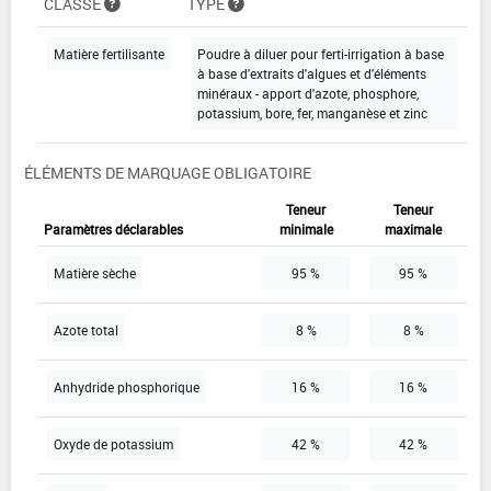
CLASSE
TYPE
Matière fertilisante
Poudre à diluer pour ferti-irrigation à base
à base d'extraits d'algues et d'éléments
minéraux - apport d'azote, phosphore,
potassium, bore, fer, manganèse et zinc
ÉLÉMENTS DE MARQUAGE OBLIGATOIRE
Teneur
Teneur
Paramètres déclarables
minimale
maximale
Matière sèche
95 %
95 %
Azote total
8 %
8 %
Anhydride phosphorique
16 %
16 %
Oxyde de potassium
42 %
42 %