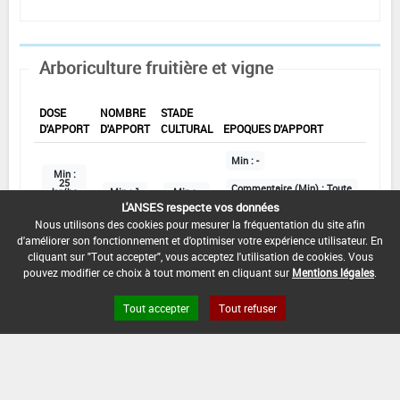
Arboriculture fruitière et vigne
DOSE
NOMBRE
STADE
D'APPORT
D'APPORT
CULTURAL
EPOQUES D'APPORT
Min :
-
Min :
25
Commentaire (Min) :
Toute
kg/ha
Min :
1
Min :
-
l'année Au stade de
L'ANSES respecte vos données
croissance en fonction des
prévisions (BBCH 60 à 90
Max :
Max :
2
Max :
-
Nous utilisons des cookies pour mesurer la fréquentation du site afin
selon les cultures)
70
kg/ha
d'améliorer son fonctionnement et d'optimiser votre expérience utilisateur. En
Max :
-
cliquant sur "Tout accepter", vous acceptez l'utilisation de cookies. Vous
pouvez modifier ce choix à tout moment en cliquant sur
Mentions légales
.
DATE D'AUTORISATION DE L'USAGE :
Tout accepter
Tout refuser
01/02/2018
COMMENTAIRE :
Dont fruits à noyaux, fruits à pépins et petits fruits
Ferti-irrigation