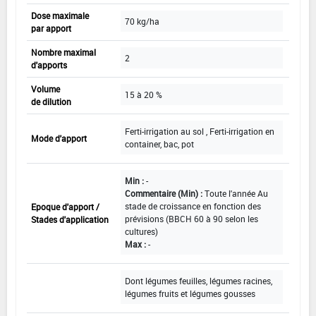
Dose maximale
70 kg/ha
par apport
Nombre maximal
2
d'apports
Volume
15 à 20 %
de dilution
Ferti-irrigation au sol , Ferti-irrigation en
Mode d'apport
container, bac, pot
Min :
-
Commentaire (Min) :
Toute l'année Au
stade de croissance en fonction des
Epoque d'apport /
prévisions (BBCH 60 à 90 selon les
Stades d'application
cultures)
Max :
-
Dont légumes feuilles, légumes racines,
légumes fruits et légumes gousses