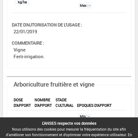
kg/ha
Max :
-
DATE D'AUTORISATION DE L'USAGE :
22/01/2019
COMMENTAIRE :
Vigne
Ferti-irrigation.
Arboriculture fruitière et vigne
DOSE
NOMBRE
STADE
D'APPORT
D'APPORT
CULTURAL
EPOQUES D'APPORT
Min :
-
Min :
L'ANSES respecte vos données
25
kg/ha
Min :
1
Min :
-
Commentaire (Min) :
Toute
Nous utilisons des cookies pour mesurer la fréquentation du site afin
l'année. Au stade de
croissance en fonction des
d'améliorer son fonctionnement et d'optimiser votre expérience utilisateur. En
Max :
Max :
2
Max :
-
prévisions.