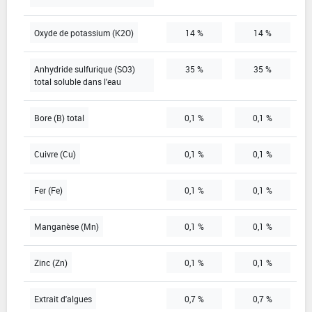
Oxyde de potassium (K2O)
14 %
14 %
Anhydride sulfurique (SO3)
35 %
35 %
total soluble dans l'eau
Bore (B) total
0,1 %
0,1 %
Cuivre (Cu)
0,1 %
0,1 %
Fer (Fe)
0,1 %
0,1 %
Manganèse (Mn)
0,1 %
0,1 %
Zinc (Zn)
0,1 %
0,1 %
Extrait d'algues
0,7 %
0,7 %