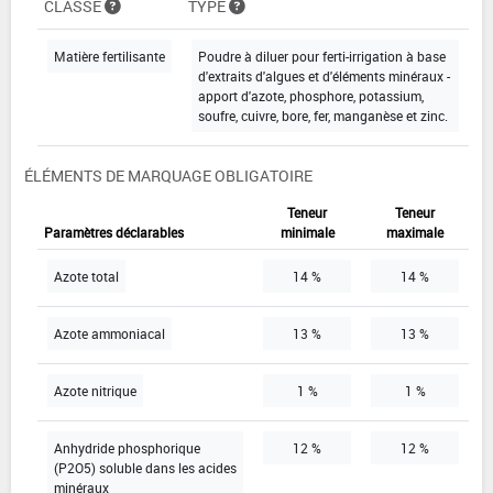
CLASSE
TYPE
Matière fertilisante
Poudre à diluer pour ferti-irrigation à base
d'extraits d'algues et d'éléments minéraux -
apport d'azote, phosphore, potassium,
soufre, cuivre, bore, fer, manganèse et zinc.
ÉLÉMENTS DE MARQUAGE OBLIGATOIRE
Teneur
Teneur
Paramètres déclarables
minimale
maximale
Azote total
14 %
14 %
Azote ammoniacal
13 %
13 %
Azote nitrique
1 %
1 %
Anhydride phosphorique
12 %
12 %
(P2O5) soluble dans les acides
minéraux