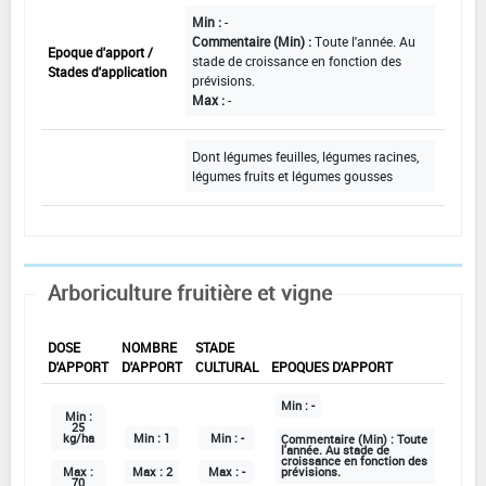
Min :
-
Commentaire (Min) :
Toute l'année. Au
Epoque d'apport /
stade de croissance en fonction des
Stades d'application
prévisions.
Max :
-
Dont légumes feuilles, légumes racines,
légumes fruits et légumes gousses
Arboriculture fruitière et vigne
DOSE
NOMBRE
STADE
D'APPORT
D'APPORT
CULTURAL
EPOQUES D'APPORT
Min :
-
Min :
25
kg/ha
Min :
1
Min :
-
Commentaire (Min) :
Toute
l'année. Au stade de
croissance en fonction des
Max :
Max :
2
Max :
-
prévisions.
70