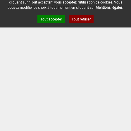
70
cliquant sur "Tout accepter", vous acceptez l'utilisation de cookies. Vous
kg/ha
Max :
-
pouvez modifier ce choix à tout moment en cliquant sur
Mentions légales
.
Tout accepter
Tout refuser
DATE D'AUTORISATION DE L'USAGE :
22/01/2019
COMMENTAIRE :
Arboriculture.
Ferti-irrigation.