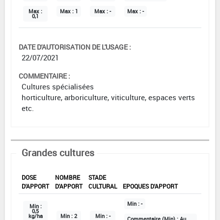
Max :
Max :
1
Max :
-
Max :
-
0,1
DATE D'AUTORISATION DE L'USAGE :
22/07/2021
COMMENTAIRE :
Cultures spécialisées
horticulture, arboriculture, viticulture, espaces verts
etc.
Grandes cultures
DOSE
NOMBRE
STADE
D'APPORT
D'APPORT
CULTURAL
EPOQUES D'APPORT
Min :
-
Min :
0,5
kg/ha
Min :
2
Min :
-
Commentaire (Min) :
Au