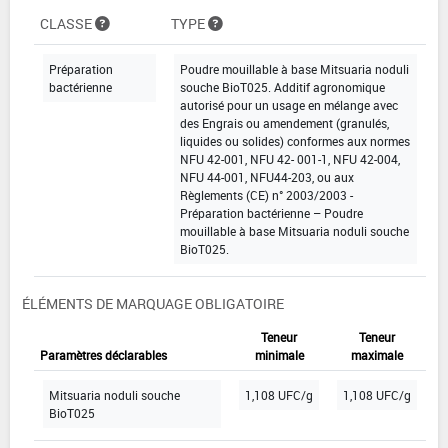
CLASSE
TYPE
Préparation
Poudre mouillable à base Mitsuaria noduli
bactérienne
souche BioT025. Additif agronomique
autorisé pour un usage en mélange avec
des Engrais ou amendement (granulés,
liquides ou solides) conformes aux normes
NFU 42-001, NFU 42- 001-1, NFU 42-004,
NFU 44-001, NFU44-203, ou aux
Règlements (CE) n° 2003/2003 -
Préparation bactérienne – Poudre
mouillable à base Mitsuaria noduli souche
BioT025.
ÉLÉMENTS DE MARQUAGE OBLIGATOIRE
Teneur
Teneur
Paramètres déclarables
minimale
maximale
Mitsuaria noduli souche
1,108 UFC/g
1,108 UFC/g
BioT025