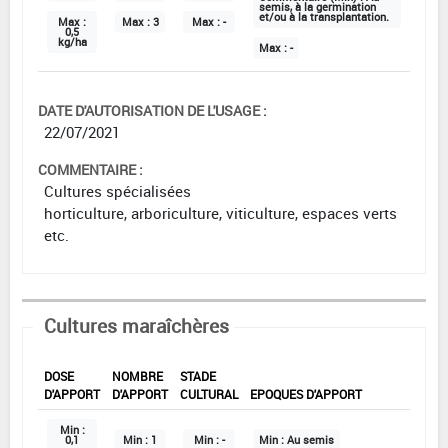
semis, à la germination
et/ou à la transplantation.
Max :
Max :
3
Max :
-
0,5
kg/ha
Max :
-
DATE D'AUTORISATION DE L'USAGE :
22/07/2021
COMMENTAIRE :
Cultures spécialisées
horticulture, arboriculture, viticulture, espaces verts
etc.
Cultures maraîchères
DOSE
NOMBRE
STADE
D'APPORT
D'APPORT
CULTURAL
EPOQUES D'APPORT
Min :
0,1
Min :
1
Min :
-
Min :
Au semis