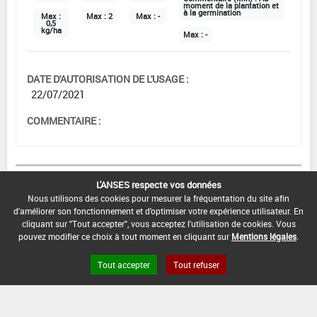
moment de la plantation et
à la germination
Max :
Max :
2
Max :
-
0,5
kg/ha
Max :
-
DATE D'AUTORISATION DE L'USAGE :
22/07/2021
COMMENTAIRE :
Grandes cultures
L'ANSES respecte vos données
Nous utilisons des cookies pour mesurer la fréquentation du site afin
d'améliorer son fonctionnement et d'optimiser votre expérience utilisateur. En
DOSE
NOMBRE
STADE
cliquant sur "Tout accepter", vous acceptez l'utilisation de cookies. Vous
D'APPORT
D'APPORT
CULTURAL
EPOQUES D'APPORT
pouvez modifier ce choix à tout moment en cliquant sur
Mentions légales
.
Min :
Tout accepter
Tout refuser
0,1
Min :
1
Min :
-
Min :
Au semis
Max :
Max :
1
Max :
-
Max :
-
0,1