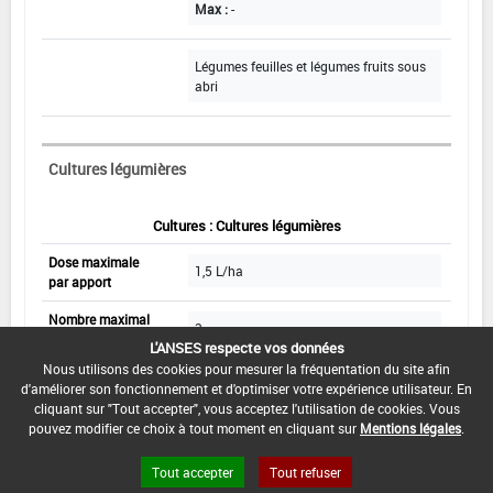
Max :
-
Légumes feuilles et légumes fruits sous
abri
Cultures légumières
Cultures : Cultures légumières
Dose maximale
1,5 L/ha
par apport
Nombre maximal
3
d'apports
L'ANSES respecte vos données
Nous utilisons des cookies pour mesurer la fréquentation du site afin
Volume
1 000 à 1 200 L
d'améliorer son fonctionnement et d'optimiser votre expérience utilisateur. En
de dilution
cliquant sur "Tout accepter", vous acceptez l'utilisation de cookies. Vous
pouvez modifier ce choix à tout moment en cliquant sur
Mentions légales
.
pulvérisation foliaire
Mode d'apport
Tout accepter
Tout refuser