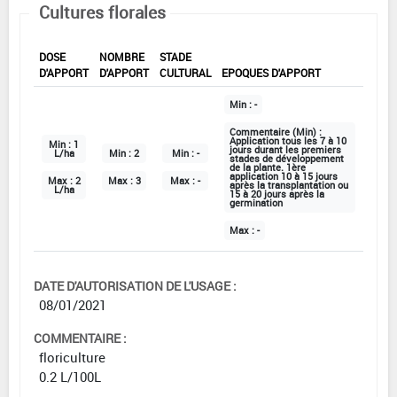
Cultures florales
DOSE
NOMBRE
STADE
D'APPORT
D'APPORT
CULTURAL
EPOQUES D'APPORT
Min :
-
Commentaire (Min) :
Application tous les 7 à 10
Min :
1
jours durant les premiers
L/ha
Min :
2
Min :
-
stades de développement
de la plante. 1ère
application 10 à 15 jours
Max :
2
Max :
3
Max :
-
après la transplantation ou
L/ha
15 à 20 jours après la
germination
Max :
-
DATE D'AUTORISATION DE L'USAGE :
08/01/2021
COMMENTAIRE :
floriculture
0.2 L/100L