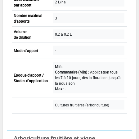
2 L/ha
par apport
Nombre maximal
3
d'apports
Volume
0,2 à 0,2 L
de dilution
-
Mode d'apport
Min :
-
Commentaire (Min) :
Application tous
Epoque d'apport /
les 7 à 10 jours, dès la floraison jusqu'à
Stades d'application
la nouaison
Max :
-
Cultures fruitières (arboriculture)
Arboriculture fruitière et vigne