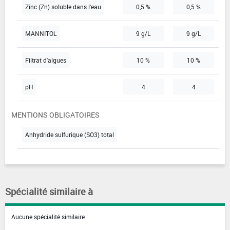
Zinc (Zn) soluble dans l'eau
0,5 %
0,5 %
MANNITOL
9 g/L
9 g/L
Filtrat d'algues
10 %
10 %
pH
4
4
MENTIONS OBLIGATOIRES
Anhydride sulfurique (SO3) total
Spécialité similaire à
Aucune spécialité similaire