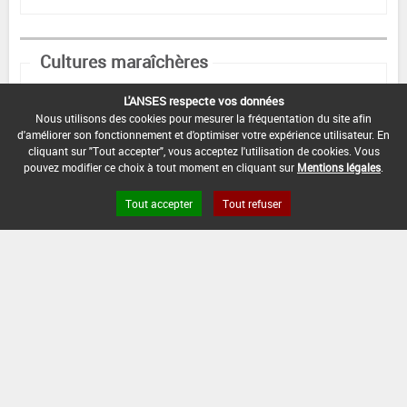
Cultures maraîchères
L'ANSES respecte vos données
DOSE
NOMBRE
STADE
Nous utilisons des cookies pour mesurer la fréquentation du site afin
D'APPORT
D'APPORT
CULTURAL
EPOQUES D'APPORT
d'améliorer son fonctionnement et d'optimiser votre expérience utilisateur. En
cliquant sur "Tout accepter", vous acceptez l'utilisation de cookies. Vous
Min :
-
pouvez modifier ce choix à tout moment en cliquant sur
Mentions légales
.
Min :
2
L/ha
Min :
2
Min :
-
Commentaire (Min) :
Application hebdomadaire
dès la floraison
Tout accepter
Tout refuser
Max :
4
Max :
3
Max :
-
L/ha
Max :
-
DATE D'AUTORISATION DE L'USAGE :
08/01/2021
COMMENTAIRE :
Horticulture
0.2 L/100L