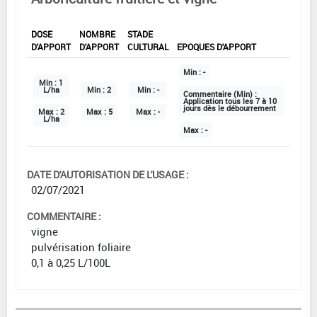
DOSE
NOMBRE
STADE
D'APPORT
D'APPORT
CULTURAL
EPOQUES D'APPORT
Min :
-
Min :
1
L/ha
Min :
2
Min :
-
Commentaire (Min) :
Application tous les 7 à 10
jours dès le débourrement
Max :
2
Max :
5
Max :
-
L/ha
Max :
-
DATE D'AUTORISATION DE L'USAGE :
02/07/2021
COMMENTAIRE :
vigne
pulvérisation foliaire
0,1 à 0,25 L/100L