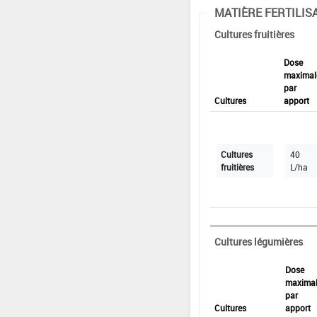
MATIÈRE FERTILIS
Cultures fruitières
Dose
maximal
par
Cultures
apport
Cultures
40
fruitières
L/ha
Cultures légumières
Dose
maxima
par
Cultures
apport