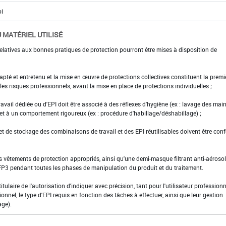
 MATÉRIEL UTILISÉ
elatives aux bonnes pratiques de protection pourront être mises à disposition de
adapté et entretenu et la mise en œuvre de protections collectives constituent la premi
es risques professionnels, avant la mise en place de protections individuelles ;
ravail dédiée ou d'EPI doit être associé à des réflexes d'hygiène (ex : lavage des main
 et à un comportement rigoureux (ex : procédure d'habillage/déshabillage) ;
et de stockage des combinaisons de travail et des EPI réutilisables doivent être con
s vêtements de protection appropriés, ainsi qu'une demi-masque filtrant anti-aérosol
FFP3 pendant toutes les phases de manipulation du produit et du traitement.
 titulaire de l'autorisation d'indiquer avec précision, tant pour l'utilisateur profession
ionnel, le type d'EPI requis en fonction des tâches à effectuer, ainsi que leur gestion
age).