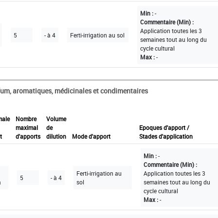
Min :
-
Commentaire (Min) :
Application toutes les 3
5
- à 4
Ferti-irrigation au sol
semaines tout au long du
cycle cultural
Max :
-
fum, aromatiques, médicinales et condimentaires
male
Nombre
Volume
maximal
de
Epoques d'apport /
t
d'apports
dilution
Mode d'apport
Stades d'application
Min :
-
Commentaire (Min) :
Ferti-irrigation au
Application toutes les 3
5
- à 4
a
sol
semaines tout au long du
cycle cultural
Max :
-