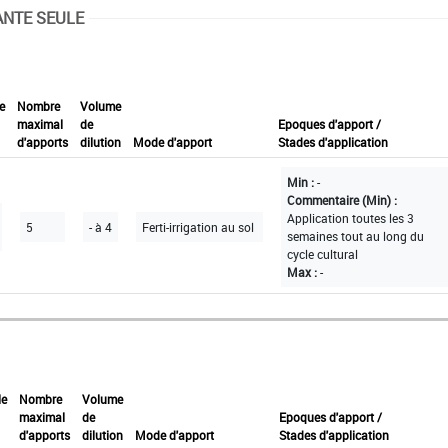
ANTE SEULE
e
Nombre
Volume
maximal
de
Epoques d'apport /
d'apports
dilution
Mode d'apport
Stades d'application
Min :
-
Commentaire (Min) :
Application toutes les 3
5
- à 4
Ferti-irrigation au sol
semaines tout au long du
cycle cultural
Max :
-
le
Nombre
Volume
maximal
de
Epoques d'apport /
d'apports
dilution
Mode d'apport
Stades d'application