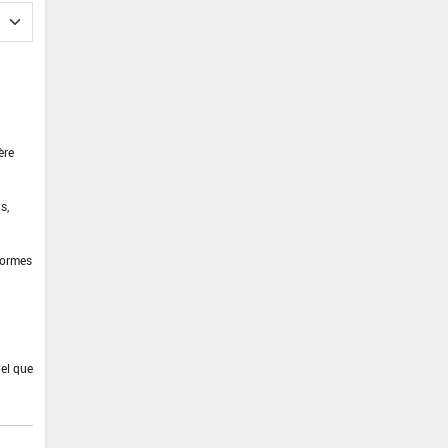
ère
s,
formes
nel que