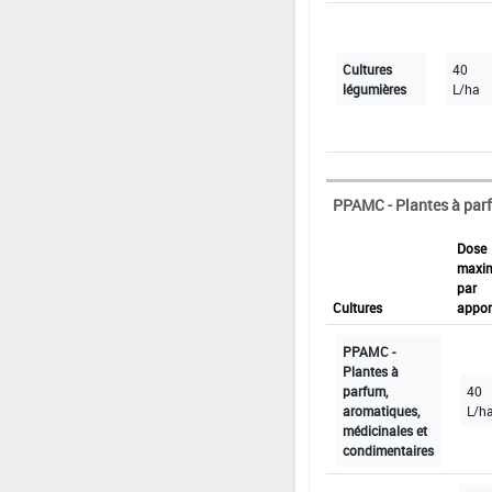
Cultures
40
légumières
L/ha
PPAMC - Plantes à par
Dose
maxi
par
Cultures
appor
PPAMC -
Plantes à
parfum,
40
aromatiques,
L/h
médicinales et
condimentaires