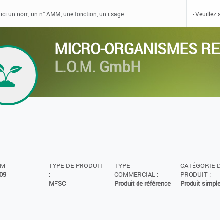
MICRO-ORGANISMES RE
L.O.M. GmbH
MM
TYPE DE PRODUIT
TYPE
CATÉGORIE 
09
:
COMMERCIAL :
PRODUIT :
MFSC
Produit de référence
Produit simpl