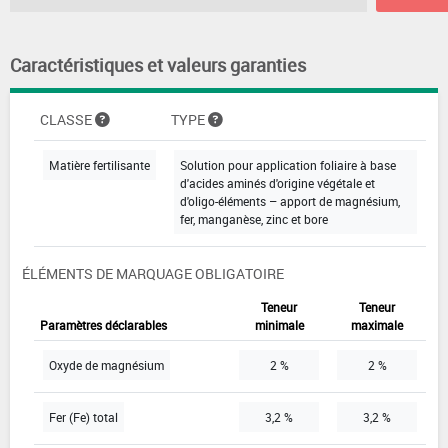
Caractéristiques et valeurs garanties
CLASSE
TYPE
Matière fertilisante
Solution pour application foliaire à base
d'acides aminés d'origine végétale et
d'oligo-éléments – apport de magnésium,
fer, manganèse, zinc et bore
ÉLÉMENTS DE MARQUAGE OBLIGATOIRE
Teneur
Teneur
Paramètres déclarables
minimale
maximale
Oxyde de magnésium
2 %
2 %
Fer (Fe) total
3,2 %
3,2 %