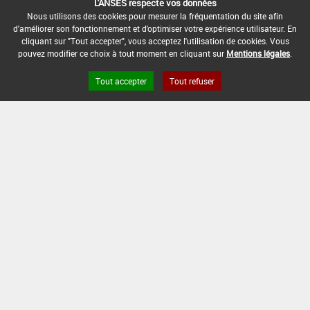
L'ANSES respecte vos données
Nous utilisons des cookies pour mesurer la fréquentation du site afin
Grandes cultures
d'améliorer son fonctionnement et d'optimiser votre expérience utilisateur. En
cliquant sur "Tout accepter", vous acceptez l'utilisation de cookies. Vous
pouvez modifier ce choix à tout moment en cliquant sur
Mentions légales
.
DOSE
NOMBRE
STADE
D'APPORT
D'APPORT
CULTURAL
EPOQUES D'APPORT
Tout accepter
Tout refuser
Min :
-
Min :
1
L/ha
Min :
1
Min :
-
Commentaire (Min) :
Le
long du cycle végétatif
Max :
Max :
2
Max :
-
1,5
L/ha
Max :
-
DATE D'AUTORISATION DE L'USAGE :
24/01/2018
COMMENTAIRE :
Pulvérisation foliaire