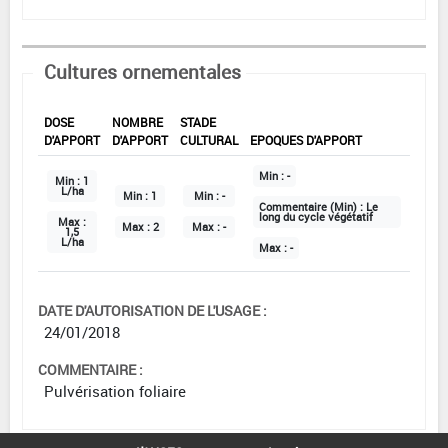
Cultures ornementales
DOSE
NOMBRE
STADE
D'APPORT
D'APPORT
CULTURAL
EPOQUES D'APPORT
Min :
-
Min :
1
L/ha
Min :
1
Min :
-
Commentaire (Min) :
Le
long du cycle végétatif
Max :
Max :
2
Max :
-
1,5
L/ha
Max :
-
DATE D'AUTORISATION DE L'USAGE :
24/01/2018
COMMENTAIRE :
Pulvérisation foliaire