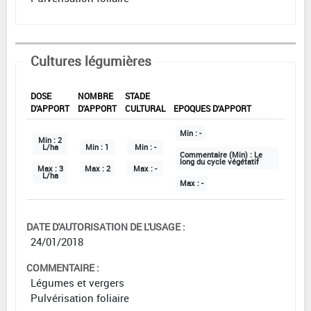
Cultures légumières
DOSE
NOMBRE
STADE
D'APPORT
D'APPORT
CULTURAL
EPOQUES D'APPORT
Min :
-
Min :
2
L/ha
Min :
1
Min :
-
Commentaire (Min) :
Le
long du cycle végétatif
Max :
3
Max :
2
Max :
-
L/ha
Max :
-
DATE D'AUTORISATION DE L'USAGE :
24/01/2018
COMMENTAIRE :
Légumes et vergers
Pulvérisation foliaire