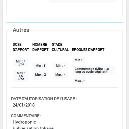
Autres
DOSE
NOMBRE
STADE
D'APPORT
D'APPORT
CULTURAL
EPOQUES D'APPORT
Min :
-
Min :
1
L/ha
Min :
1
Min :
-
Commentaire (Min) :
Le
long du cycle végétatif
Max :
Max :
2
Max :
-
1,5
L/ha
Max :
-
DATE D'AUTORISATION DE L'USAGE :
24/01/2018
COMMENTAIRE :
Hydroponie
Pulvérisation foliaire