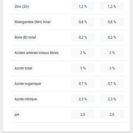
Zinc (Zn)
1,2 %
1,2 %
Manganèse (Mn) total
0,8 %
0,8 %
Bore (B) total
0,2 %
0,2 %
Acides aminés totaux libres
2 %
2 %
Azote total
3 %
3 %
Azote organique
0,7 %
0,7 %
Azote nitrique
2,3 %
2,3 %
pH
2,5
2,5