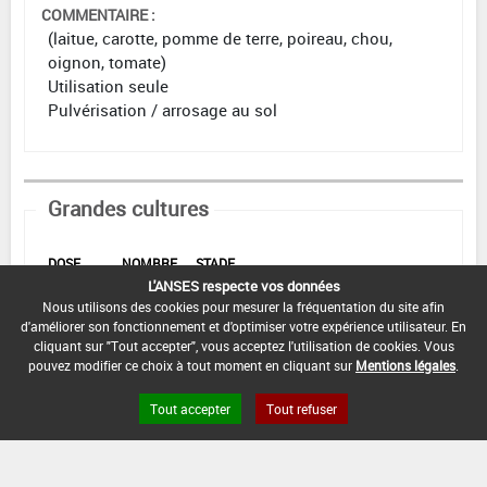
COMMENTAIRE :
(laitue, carotte, pomme de terre, poireau, chou,
oignon, tomate)
Utilisation seule
Pulvérisation / arrosage au sol
Grandes cultures
DOSE
NOMBRE
STADE
D'APPORT
D'APPORT
CULTURAL
EPOQUES D'APPORT
L'ANSES respecte vos données
Nous utilisons des cookies pour mesurer la fréquentation du site afin
Min :
-
d'améliorer son fonctionnement et d'optimiser votre expérience utilisateur. En
Min :
0,2
cliquant sur "Tout accepter", vous acceptez l'utilisation de cookies. Vous
kg/ha
Min :
-
Min :
-
Commentaire (Min) :
Au
pouvez modifier ce choix à tout moment en cliquant sur
Mentions légales
.
moment du semis et au
printemps
Max :
Max :
2
Max :
-
0,2
kg/ha
Tout accepter
Tout refuser
Max :
-
DATE D'AUTORISATION DE L'USAGE :