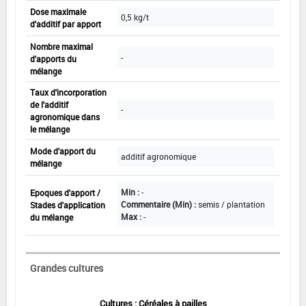
Dose maximale
0,5 kg/t
d'additif par apport
Nombre maximal
-
d'apports du
mélange
Taux d'incorporation
de l'additif
-
agronomique dans
le mélange
Mode d'apport du
additif agronomique
mélange
Min :
-
Epoques d'apport /
Commentaire (Min) :
semis / plantation
Stades d'application
Max :
-
du mélange
Grandes cultures
Cultures : Céréales à pailles