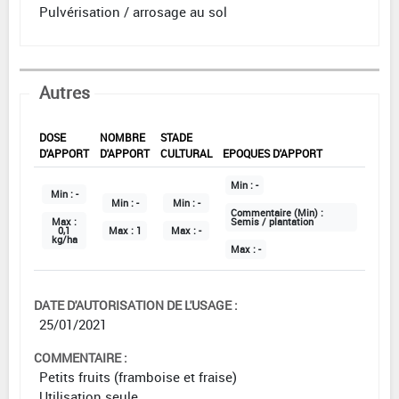
Pulvérisation / arrosage au sol
Autres
DOSE
NOMBRE
STADE
D'APPORT
D'APPORT
CULTURAL
EPOQUES D'APPORT
Min :
-
Min :
-
Min :
-
Min :
-
Commentaire (Min) :
Max :
Semis / plantation
0,1
Max :
1
Max :
-
kg/ha
Max :
-
DATE D'AUTORISATION DE L'USAGE :
25/01/2021
COMMENTAIRE :
Petits fruits (framboise et fraise)
Utilisation seule