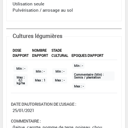
Utilisation seule
Pulvérisation / arrosage au sol
Cultures légumières
DOSE
NOMBRE
STADE
D'APPORT
D'APPORT
CULTURAL
EPOQUES D'APPORT
Min :
-
Min :
-
Min :
-
Min :
-
Commentaire (Min) :
Max :
Semis / plantation
0,1
Max :
1
Max :
-
kg/ha
Max :
-
DATE D'AUTORISATION DE L'USAGE :
25/01/2021
COMMENTAIRE :
(laitue, carotte, pomme de terre, poireau, chou,