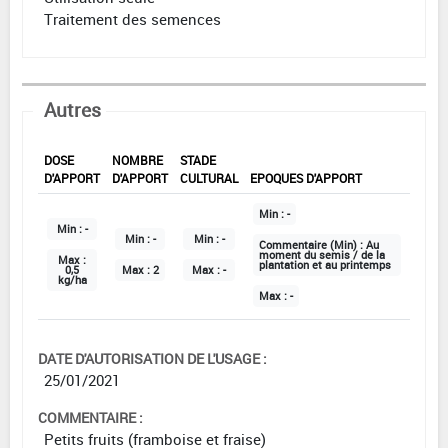
Traitement des semences
Autres
DOSE
NOMBRE
STADE
D'APPORT
D'APPORT
CULTURAL
EPOQUES D'APPORT
Min :
-
Min :
-
Min :
-
Min :
-
Commentaire (Min) :
Au
moment du semis / de la
Max :
plantation et au printemps
0,5
Max :
2
Max :
-
kg/ha
Max :
-
DATE D'AUTORISATION DE L'USAGE :
25/01/2021
COMMENTAIRE :
Petits fruits (framboise et fraise)