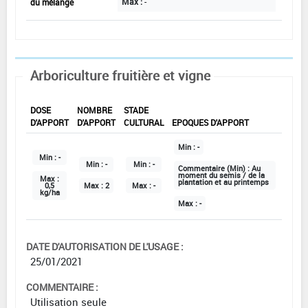
Max :
-
du mélange
Arboriculture fruitière et vigne
DOSE
NOMBRE
STADE
D'APPORT
D'APPORT
CULTURAL
EPOQUES D'APPORT
Min :
-
Min :
-
Min :
-
Min :
-
Commentaire (Min) :
Au
moment du semis / de la
Max :
plantation et au printemps
0,5
Max :
2
Max :
-
kg/ha
Max :
-
DATE D'AUTORISATION DE L'USAGE :
25/01/2021
COMMENTAIRE :
Utilisation seule