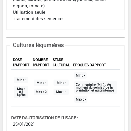
oignon, tomate)
Utilisation seule
Traitement des semences
Cultures légumières
DOSE
NOMBRE
STADE
D'APPORT
D'APPORT
CULTURAL
EPOQUES D'APPORT
Min :
-
Min :
-
Min :
-
Min :
-
Commentaire (Min) :
Au
moment du semis / de la
Max :
plantation et au printemps
0,5
Max :
2
Max :
-
kg/ha
Max :
-
DATE D'AUTORISATION DE L'USAGE :
25/01/2021