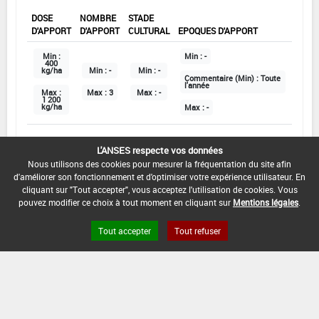
DOSE
NOMBRE
STADE
D'APPORT
D'APPORT
CULTURAL
EPOQUES D'APPORT
Min :
Min :
-
400
kg/ha
Min :
-
Min :
-
Commentaire (Min) :
Toute
l'année
Max :
Max :
3
Max :
-
1 200
kg/ha
Max :
-
L'ANSES respecte vos données
DATE D'AUTORISATION DE L'USAGE :
Nous utilisons des cookies pour mesurer la fréquentation du site afin
04/07/2018
d'améliorer son fonctionnement et d'optimiser votre expérience utilisateur. En
cliquant sur "Tout accepter", vous acceptez l'utilisation de cookies. Vous
COMMENTAIRE :
pouvez modifier ce choix à tout moment en cliquant sur
Mentions légales
.
Terrains engazonnés
Épandage au sol
Tout accepter
Tout refuser