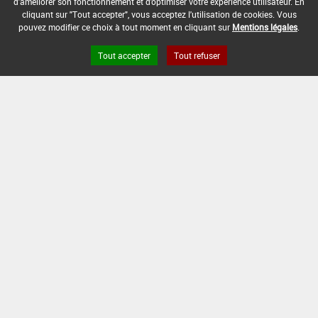
d'améliorer son fonctionnement et d'optimiser votre expérience utilisateur. En
à recouvrement du sol
Stades d'application
cliquant sur "Tout accepter", vous acceptez l'utilisation de cookies. Vous
Max :
-
pouvez modifier ce choix à tout moment en cliquant sur
Mentions légales
.
Tout accepter
Tout refuser
Version du produit : v 2.0