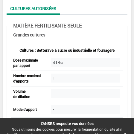
CULTURES AUTORISÉES
MATIÈRE FERTILISANTE SEULE
Grandes cultures
Cultures : Betterave à sucre ou industrielle et fourragère
Dose maximale
4 L/ha
par apport
Nombre maximal
1
d'apports
Volume
-
de dilution
-
Mode d'apport
L'ANSES respecte vos données
Min :
-
Nous utilisons des cookies pour mesurer la fréquentation du site afin
Commentaire (Min) :
Du stade 8 feuilles
Epoque d'apport /