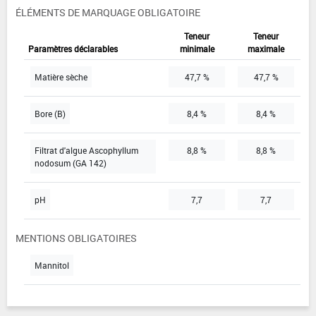
ÉLÉMENTS DE MARQUAGE OBLIGATOIRE
Teneur
Teneur
Paramètres déclarables
minimale
maximale
Matière sèche
47,7 %
47,7 %
Bore (B)
8,4 %
8,4 %
Filtrat d'algue Ascophyllum
8,8 %
8,8 %
nodosum (GA 142)
pH
7,7
7,7
MENTIONS OBLIGATOIRES
Mannitol