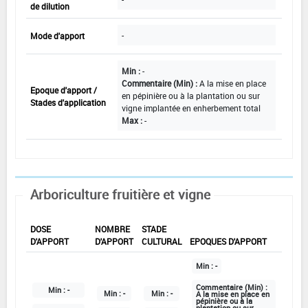
de dilution
-
Mode d'apport
Min :
-
Commentaire (Min) :
A la mise en place
Epoque d'apport /
en pépinière ou à la plantation ou sur
Stades d'application
vigne implantée en enherbement total
Max :
-
Arboriculture fruitière et vigne
DOSE
NOMBRE
STADE
D'APPORT
D'APPORT
CULTURAL
EPOQUES D'APPORT
Min :
-
Commentaire (Min) :
Min :
-
Min :
-
Min :
-
A la mise en place en
pépinière ou à la