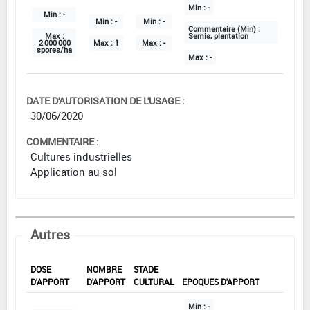
Min :
-
Min :
-
Min :
-
Min :
-
Commentaire (Min) :
Max :
Semis, plantation
2 000 000
Max :
1
Max :
-
spores/ha
Max :
-
DATE D'AUTORISATION DE L'USAGE :
30/06/2020
COMMENTAIRE :
Cultures industrielles
Application au sol
Autres
DOSE
NOMBRE
STADE
D'APPORT
D'APPORT
CULTURAL
EPOQUES D'APPORT
Min :
-