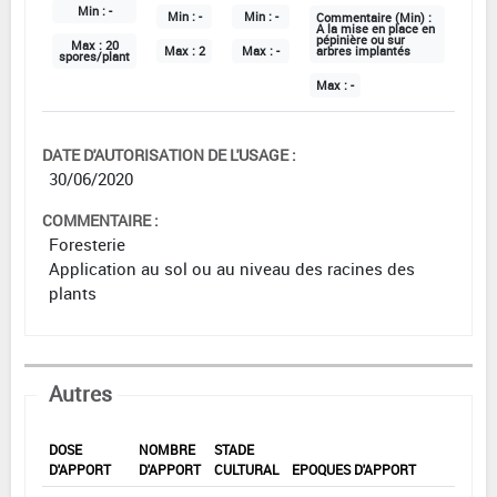
Min :
-
Min :
-
Min :
-
Commentaire (Min) :
A la mise en place en
pépinière ou sur
Max :
20
Max :
2
Max :
-
arbres implantés
spores/plant
Max :
-
DATE D'AUTORISATION DE L'USAGE :
30/06/2020
COMMENTAIRE :
Foresterie
Application au sol ou au niveau des racines des
plants
Autres
DOSE
NOMBRE
STADE
D'APPORT
D'APPORT
CULTURAL
EPOQUES D'APPORT