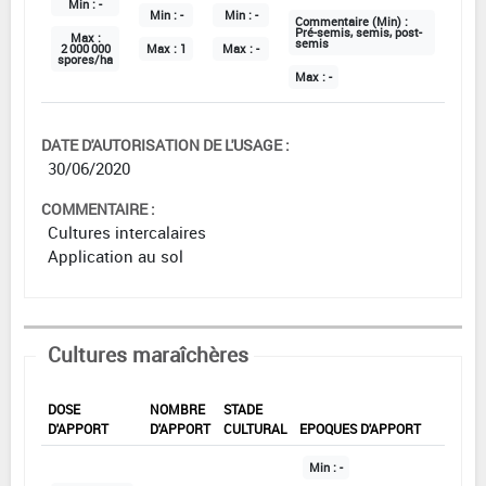
Min :
-
Min :
-
Min :
-
Commentaire (Min) :
Pré-semis, semis, post-
Max :
semis
2 000 000
Max :
1
Max :
-
spores/ha
Max :
-
DATE D'AUTORISATION DE L'USAGE :
30/06/2020
COMMENTAIRE :
Cultures intercalaires
Application au sol
Cultures maraîchères
DOSE
NOMBRE
STADE
D'APPORT
D'APPORT
CULTURAL
EPOQUES D'APPORT
Min :
-