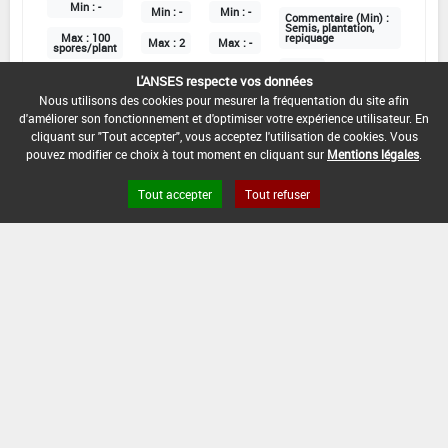
Min :
-
Min :
-
Min :
-
Commentaire (Min) :
Semis, plantation,
Max :
100
repiquage
Max :
2
Max :
-
spores/plant
Max :
-
L'ANSES respecte vos données
Nous utilisons des cookies pour mesurer la fréquentation du site afin
d'améliorer son fonctionnement et d'optimiser votre expérience utilisateur. En
DATE D'AUTORISATION DE L'USAGE :
cliquant sur "Tout accepter", vous acceptez l'utilisation de cookies. Vous
30/06/2020
pouvez modifier ce choix à tout moment en cliquant sur
Mentions légales
.
COMMENTAIRE :
Tout accepter
Tout refuser
Application au sol ou au niveau des racines des
plants
Grandes cultures
DOSE
NOMBRE
STADE
D'APPORT
D'APPORT
CULTURAL
EPOQUES D'APPORT
Min :
-
Min :
-