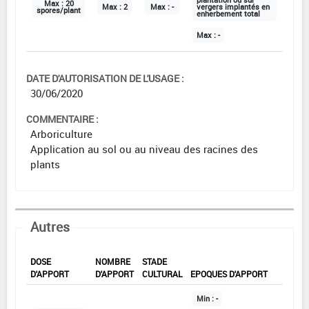
plantation ou sur
Max :
20
Max :
2
Max :
-
vergers implantés en
spores/plant
enherbement total
Max :
-
DATE D'AUTORISATION DE L'USAGE :
30/06/2020
COMMENTAIRE :
Arboriculture
Application au sol ou au niveau des racines des
plants
Autres
DOSE
NOMBRE
STADE
D'APPORT
D'APPORT
CULTURAL
EPOQUES D'APPORT
Min :
-