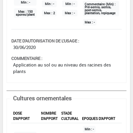
Min :
-
Min :
-
Min :
-
Commentaire (Min) :
Pré-semis, semis,
post-semis,
Max :
150
Max :
2
Max :
-
plantation, repiquage
spores/plant
Max :
-
DATE D'AUTORISATION DE L'USAGE :
30/06/2020
COMMENTAIRE :
Application au sol ou au niveau des racines des
plants
Cultures ornementales
DOSE
NOMBRE
STADE
D'APPORT
D'APPORT
CULTURAL
EPOQUES D'APPORT
Min :
-