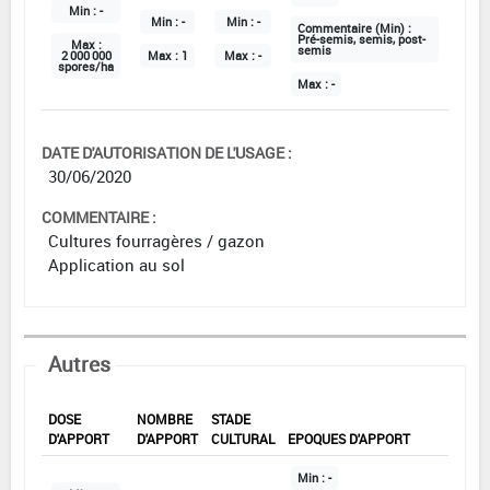
Min :
-
Min :
-
Min :
-
Commentaire (Min) :
Pré-semis, semis, post-
Max :
semis
2 000 000
Max :
1
Max :
-
spores/ha
Max :
-
DATE D'AUTORISATION DE L'USAGE :
30/06/2020
COMMENTAIRE :
Cultures fourragères / gazon
Application au sol
Autres
DOSE
NOMBRE
STADE
D'APPORT
D'APPORT
CULTURAL
EPOQUES D'APPORT
Min :
-