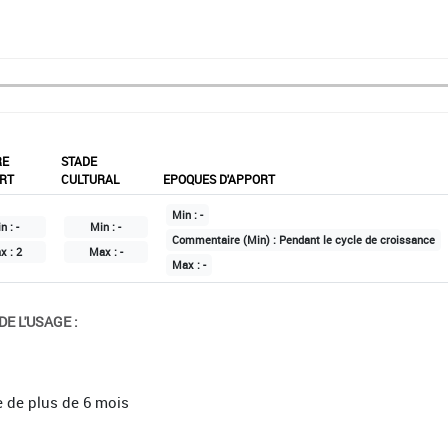
RE
STADE
RT
CULTURAL
EPOQUES D'APPORT
Min :
-
n :
-
Min :
-
Commentaire (Min) :
Pendant le cycle de croissance
x :
2
Max :
-
Max :
-
E L'USAGE :
e de plus de 6 mois