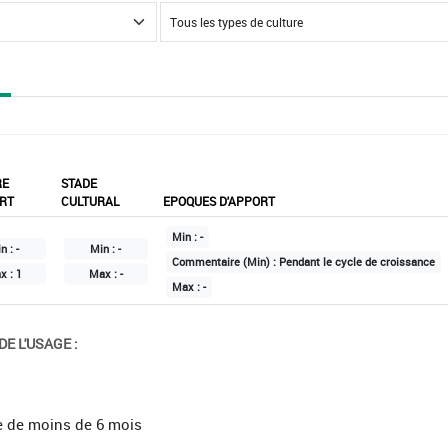
RE
STADE
RT
CULTURAL
EPOQUES D'APPORT
Min :
-
n :
-
Min :
-
Commentaire (Min) :
Pendant le cycle de croissance
x :
1
Max :
-
Max :
-
E L'USAGE :
e de moins de 6 mois