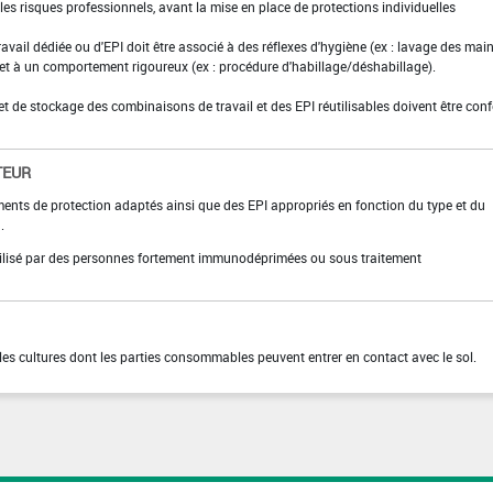
es risques professionnels, avant la mise en place de protections individuelles
ravail dédiée ou d'EPI doit être associé à des réflexes d'hygiène (ex : lavage des main
 et à un comportement rigoureux (ex : procédure d'habillage/déshabillage).
et de stockage des combinaisons de travail et des EPI réutilisables doivent être con
TEUR
ments de protection adaptés ainsi que des EPI appropriés en fonction du type et du
.
utilisé par des personnes fortement immunodéprimées ou sous traitement
r les cultures dont les parties consommables peuvent entrer en contact avec le sol.