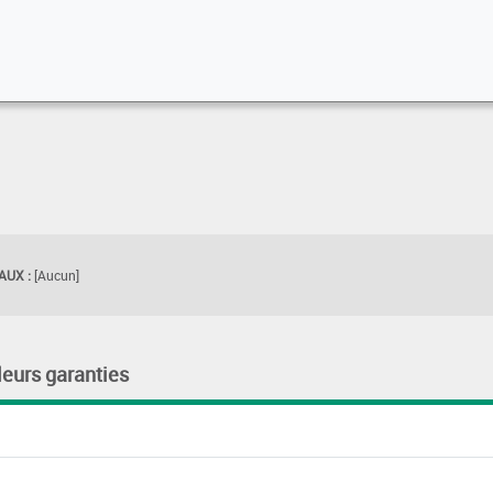
UX :
[Aucun]
leurs garanties