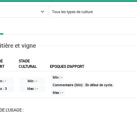
itière et vigne
RE
STADE
RT
CULTURAL
EPOQUES D'APPORT
Min :
-
n :
-
Min :
-
Commentaire (Min) :
En début de cycle.
x :
3
Max :
-
Max :
-
E L'USAGE :