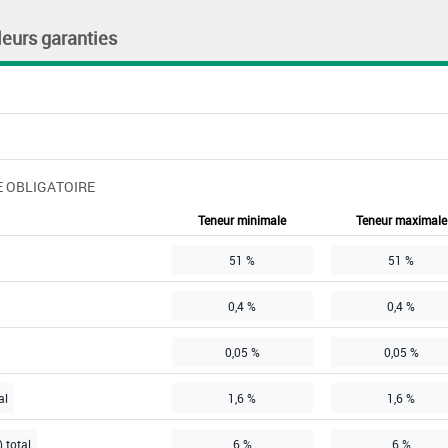
leurs garanties
 OBLIGATOIRE
Teneur minimale
Teneur maximale
51 %
51 %
0,4 %
0,4 %
0,05 %
0,05 %
al
1,6 %
1,6 %
 total
6 %
6 %