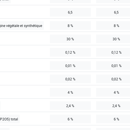
6,5
6,5
gine végétale et synthétique
8 %
8 %
30 %
30 %
0,12 %
0,12 %
0,01 %
0,01 %
0,02 %
0,02 %
4 %
4 %
2,4 %
2,4 %
P2O5) total
6 %
6 %