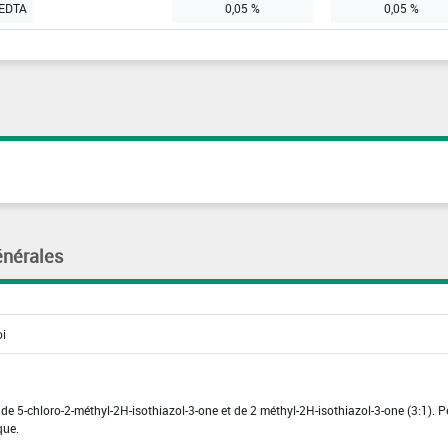
 EDTA
0,05 %
0,05 %
énérales
de 5-chloro-2-méthyl-2H-isothiazol-3-one et de 2 méthyl-2H-isothiazol-3-one (3:1). P
que.